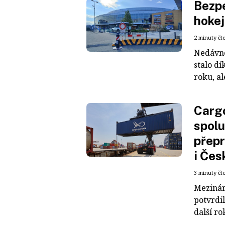
Bezpe
hokej
2 minuty čt
Nedávné
stalo dí
roku, al
Cargo
spolu
přepr
i Čes
3 minuty čt
Mezinár
potvrdil
další ro