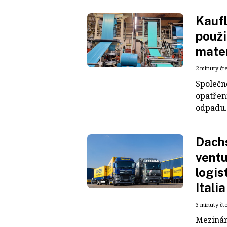
Kaufl
použi
mater
2 minuty čt
Společn
opatřen
odpadu. 
Dachs
ventu
logis
Italia
3 minuty čt
Mezinár