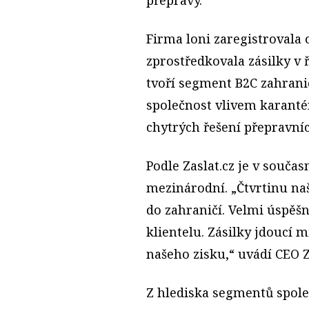
Firma loni zaregistrovala 
zprostředkovala zásilky v ř
tvoří segment B2C zahranič
společnost vlivem karantén
chytrých řešení přepravníc
Podle Zaslat.cz je v souča
mezinárodní. „Čtvrtinu naš
do zahraničí. Velmi úspěšn
klientelu. Zásilky jdoucí m
našeho zisku,“ uvádí CEO Z
Z hlediska segmentů společ