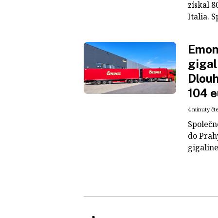
získal 8
Italia. S
Emons
gigal
Dlouh
104 e
4 minuty čt
Společn
do Prah
gigaline