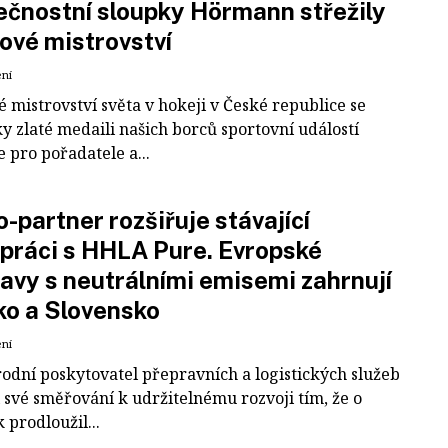
čnostní sloupky Hörmann střežily
ové mistrovství
ení
 mistrovství světa v hokeji v České republice se
ky zlaté medaili našich borců sportovní událostí
e pro pořadatele a...
-partner rozšiřuje stávající
práci s HHLA Pure. Evropské
avy s neutrálními emisemi zahrnují
ko a Slovensko
ení
odní poskytovatel přepravních a logistických služeb
 své směřování k udržitelnému rozvoji tím, že o
k prodloužil...