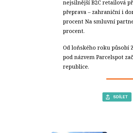
nejsilnější B2C retailová p
přeprava – zahraniční i do
procent Na smluvní partner
procent.
Od loňského roku působí Z
pod názvem Parcelspot zača
republice.
SDÍLET