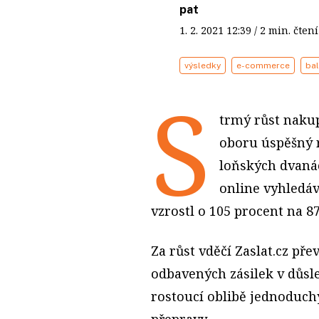
pat
1. 2. 2021
12:39
/ 2 min. čt
výsledky
e-commerce
bal
S
trmý růst nakup
oboru úspěšný r
loňských dvanác
online vyhledáv
vzrostl o 105 procent na 8
Za růst vděčí Zaslat.cz př
odbavených zásilek v důsl
rostoucí oblibě jednoduch
přepravy.