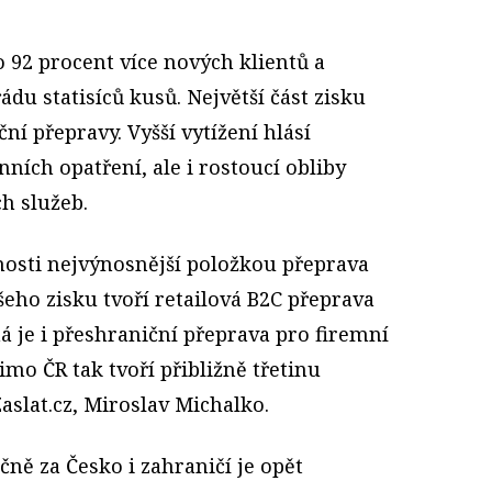
o 92 procent více nových klientů a
ádu statisíců kusů. Největší část zisku
ní přepravy. Vyšší vytížení hlásí
ních opatření, ale i rostoucí obliby
h služeb.
snosti nejvýnosnější položkou přeprava
eho zisku tvoří retailová B2C přeprava
á je i přeshraniční přeprava pro firemní
imo ČR tak tvoří přibližně třetinu
aslat.cz, Miroslav Michalko.
ně za Česko i zahraničí je opět