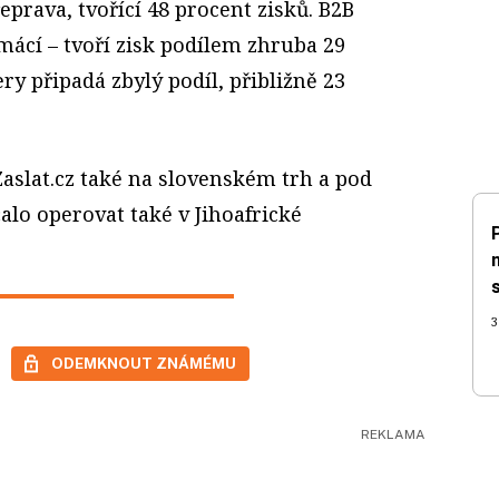
řeprava, tvořící 48 procent zisků. B2B
mácí – tvoří zisk podílem zhruba 29
y připadá zbylý podíl, přibližně 23
aslat.cz také na slovenském trh a pod
lo operovat také v Jihoafrické
3
ODEMKNOUT ZNÁMÉMU