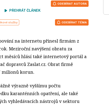
ODEBÍRAT AUTORA
ení
PŘEHRÁT ČLÁNEK
íkové služby
ODEBÍRAT TÉMA
ování na internetu přinesl firmám z
ok. Meziroční navýšení obratu za
t měsíců hlásí také internetový portál a
ač dopravců Zaslat.cz. Obrat firmě
7 milionů korun.
evážně výrazně vyššímu počtu
edku karanténních opatření, ale také
ých vyhledávacích nástrojů v sektoru