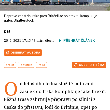
Doprava zboží do Irska přes Británii se po brexitu komplikuje.
autor:
Shutterstock
pat
26. 2. 2021
17:45
/ 3 min. čtení
PŘEHRÁT ČLÁNEK
ODEBÍRAT AUTORA
brexit
logistika
Irsko
ODEBÍRAT TÉMA
O
d letošního ledna složité putování
zásilek do Irska komplikuje také brexit.
Běžná trasa zahrnuje přepravu po silnici z
Česka do přístavu, lodí do Británie, opět po