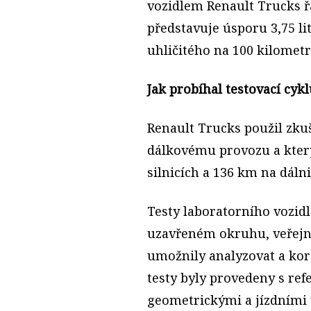
vozidlem Renault Trucks ř
představuje úsporu 3,75 li
uhličitého na 100 kilometr
Jak probíhal testovací cyk
Renault Trucks použil zkuš
dálkovému provozu a který
silnicích a 136 km na dálni
Testy laboratorního vozidla
uzavřeném okruhu, veřejný
umožnily analyzovat a kor
testy byly provedeny s r
geometrickými a jízdními 