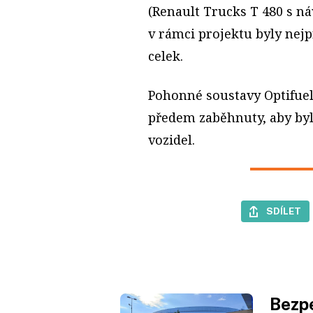
(Renault Trucks T 480 s n
v rámci projektu byly nej
celek.
Pohonné soustavy Optifuel 
předem zaběhnuty, aby byl
vozidel.
SDÍLET
Bezpe