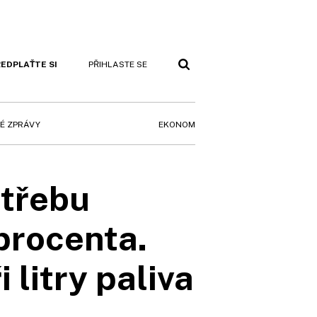
EDPLAŤTE SI
PŘIHLASTE SE
EKONOM
É ZPRÁVY
otřebu
 procenta.
 litry paliva