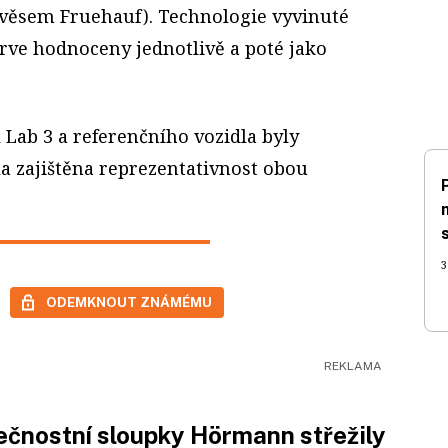
ávěsem Fruehauf). Technologie vyvinuté
prve hodnoceny jednotlivě a poté jako
Lab 3 a referenčního vozidla byly
a zajištěna reprezentativnost obou
3
ODEMKNOUT ZNÁMÉMU
čnostní sloupky Hörmann střežily