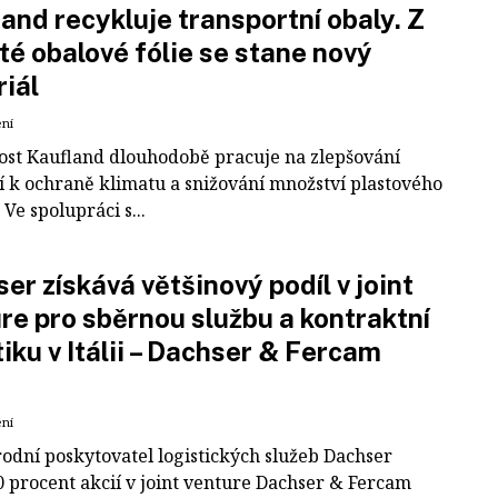
and recykluje transportní obaly. Z
té obalové fólie se stane nový
iál
ení
ost Kaufland dlouhodobě pracuje na zlepšování
í k ochraně klimatu a snižování množství plastového
Ve spolupráci s...
er získává většinový podíl v joint
re pro sběrnou službu a kontraktní
tiku v Itálii – Dachser & Fercam
ení
odní poskytovatel logistických služeb Dachser
0 procent akcií v joint venture Dachser & Fercam