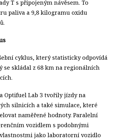
ady T s připojeným návěsem. To
tru paliva a 9,8 kilogramu oxidu
ů.
lus
ební cyklus, který statisticky odpovídá
 se skládal z 68 km na regionálních
cích.
 Optifuel Lab 3 tvořily jízdy na
ch silnicích a také simulace, které
elovat naměřené hodnoty. Paralelní
eferenčním vozidlem s podobnými
vlastnostmi jako laboratorní vozidlo