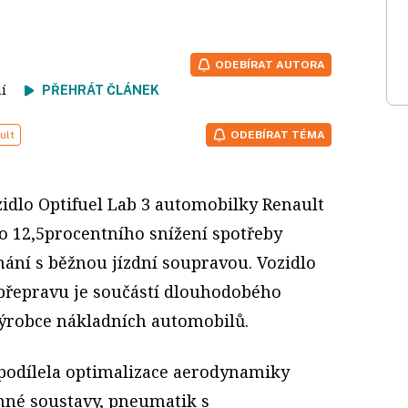
ODEBÍRAT AUTORA
tení
PŘEHRÁT ČLÁNEK
ult
ODEBÍRAT TÉMA
idlo Optifuel Lab 3 automobilky Renault
o 12,5procentního snížení spotřeby
nání s běžnou jízdní soupravou. Vozidlo
přepravu je součástí dlouhodobého
robce nákladních automobilů.
podílela optimalizace aerodynamiky
onné soustavy, pneumatik s