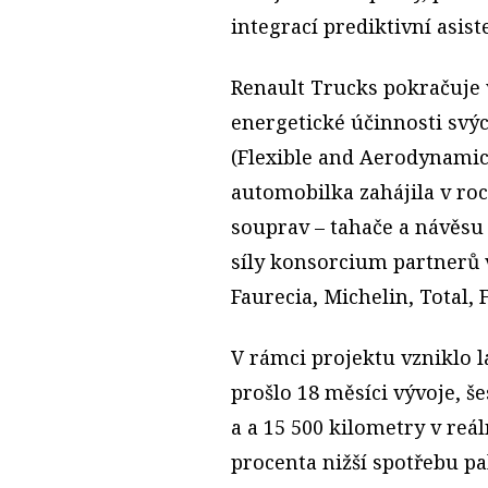
integrací prediktivní asis
Renault Trucks pokračuje
energetické účinnosti svýc
(Flexible and Aerodynami
automobilka zahájila v roc
souprav – tahače a návěsu 
síly konsorcium partnerů 
Faurecia, Michelin, Total, 
V rámci projektu vzniklo l
prošlo 18 měsíci vývoje, š
a a 15 500 kilometry v reá
procenta nižší spotřebu p