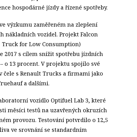
tence hospodárné jízdy a řízené spotřeby.
 ve výzkumu zaměřeném na zlepšení
h nákladních vozidel. Projekt Falcon
c Truck for Low Consumption)
e 2017 s cílem snížit spotřebu jízdních
– o 13 procent. V projektu spojilo své
v čele s Renault Trucks a firmami jako
Fruehauf a dalšími.
aboratorní vozidlo Optifuel Lab 3, které
esti měsíci testů na uzavřených okruzích
lném provozu. Testování potvrdilo o 12,5
aliva ve srovnání se standardním