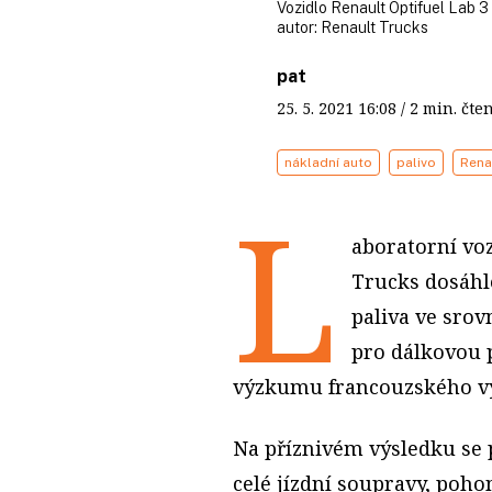
Vozidlo Renault Optifuel Lab 3
autor:
Renault Trucks
pat
25. 5. 2021
16:08
/ 2 min. č
nákladní auto
palivo
Rena
L
aboratorní voz
Trucks dosáhl
paliva ve srov
pro dálkovou 
výzkumu francouzského vý
Na příznivém výsledku se 
celé jízdní soupravy, poh