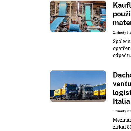
Kaufl
použi
mater
2 minuty čt
Společn
opatřen
odpadu. 
Dachs
ventu
logis
Italia
3 minuty čt
Mezinár
získal 8