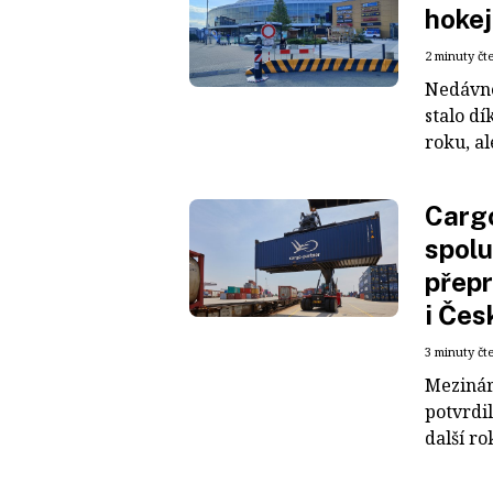
hokej
2 minuty čt
Nedávné
stalo dí
roku, al
Cargo
spolu
přepr
i Čes
3 minuty čt
Mezinár
potvrdil
další ro