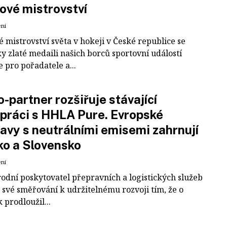
ové mistrovství
ení
 mistrovství světa v hokeji v České republice se
ky zlaté medaili našich borců sportovní událostí
e pro pořadatele a...
-partner rozšiřuje stávající
práci s HHLA Pure. Evropské
avy s neutrálními emisemi zahrnují
ko a Slovensko
ení
odní poskytovatel přepravních a logistických služeb
 své směřování k udržitelnému rozvoji tím, že o
k prodloužil...