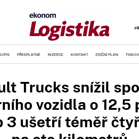
PŘ
SOPIS
PŘEDPLATNÉ
INZERCE
KONTAKT
EDIČNÍ PLÁN
TISKOV
lt Trucks snížil sp
ního vozidla o 12,5
 3 ušetří téměř čtyři