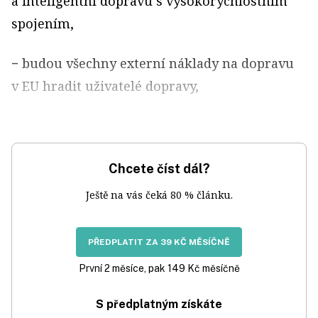
a inteligentní dopravu s vysokorychlostním
spojením,
− budou všechny externí náklady na dopravu
v EU hradit uživatelé dopravy,
Chcete číst dál?
Ještě na vás čeká 80 % článku.
PŘEDPLATIT ZA 39 KČ MĚSÍČNĚ
První 2 měsíce, pak 149 Kč měsíčně
S předplatným získáte