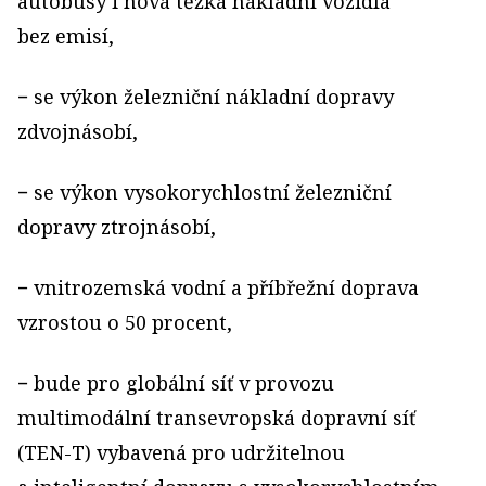
autobusy i nová těžká nákladní vozidla
bez emisí,
− se výkon železniční nákladní dopravy
zdvojnásobí,
− se výkon vysokorychlostní železniční
dopravy ztrojnásobí,
− vnitrozemská vodní a příbřežní doprava
vzrostou o 50 procent,
− bude pro globální síť v provozu
multimodální transevropská dopravní síť
(TEN-T) vybavená pro udržitelnou