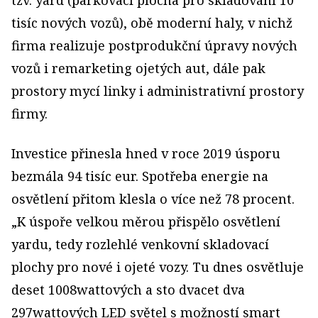
tzv. yard (parkovací plocha pro skladování 10
tisíc nových vozů), obě moderní haly, v nichž
firma realizuje postprodukční úpravy nových
vozů i remarketing ojetých aut, dále pak
prostory mycí linky i administrativní prostory
firmy.
Investice přinesla hned v roce 2019 úsporu
bezmála 94 tisíc eur. Spotřeba energie na
osvětlení přitom klesla o více než 78 procent.
„K úspoře velkou měrou přispělo osvětlení
yardu, tedy rozlehlé venkovní skladovací
plochy pro nové i ojeté vozy. Tu dnes osvětluje
deset 1008wattových a sto dvacet dva
297wattových LED světel s možností smart