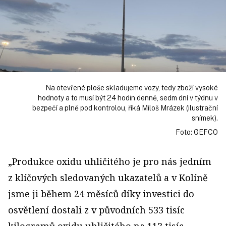
Na otevřené ploše skladujeme vozy, tedy zboží vysoké
hodnoty a to musí být 24 hodin denně, sedm dní v týdnu v
bezpečí a plně pod kontrolou, říká Miloš Mrázek (ilustrační
snímek).
Foto: GEFCO
„Produkce oxidu uhličitého je pro nás jedním
z klíčových sledovaných ukazatelů a v Kolíně
jsme ji během 24 měsíců díky investici do
osvětlení dostali z v původních 533 tisíc
kilogramů oxidu uhličitého na 113 tisíc