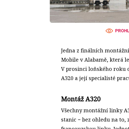
PROHL
Jedna z finálních montážn
Mobile v Alabamě, která let
V prosinci loňského roku 
A320 a její specialisté prac
Montáž A320
Všechny montážní linky A
stanic − bez ohledu na to,
francouzskou linku. Jedno