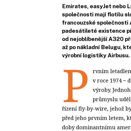
Emirates, easyJet nebo Lu
společnosti mají flotilu sl
francouzské společnosti 
padesátileté existence př
od nejoblíbenější A320 př
až po nákladní Belugu, kt
výrobní logistiky Airbusu.
P
rvním letadlem
v roce 1974 − 
výroby. Jednoh
průmyslu uděl
řízení fly-by-wire, jehož 
před jeho prvním letem, kt
doby dominantnímu ameri