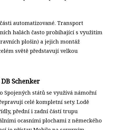
 části automatizované. Transport
bních halách často probíhající s využitím
ravních plošin) a jejich montáž
celém světě představují velkou
l DB Schenker
do Spojených států se využívá námořní
řepravují celé kompletní sety. Lodě
dly, přední i zadní částí trupu
ntálními ocasními plochami z německého
cí je přístav Mobile na severním