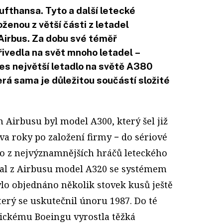
fthansa. Tyto a další letecké
oženou z větší části z letadel
Airbus. Za dobu své téměř
ivedla na svět mnoho letadel –
es největší letadlo na světě A380
erá sama je důležitou součástí složité
 Airbusu byl model A300, který šel již
dva roky po založení firmy − do sériové
o z nejvýznamnějších hráčů leteckého
al z Airbusu model A320 se systémem
bylo objednáno několik stovek kusů ještě
erý se uskutečnil únoru 1987. Do té
ckému Boeingu vyrostla těžká