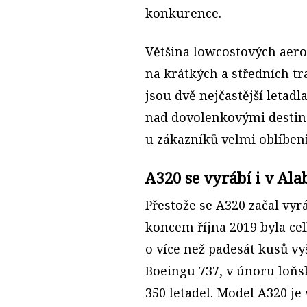
konkurence.
Většina lowcostových aero
na krátkých a středních tr
jsou dvě nejčastější letadl
nad dovolenkovými destinac
u zákazníků velmi oblíbeni
A320 se vyrábí i v Al
Přestože se A320 začal vyr
koncem října 2019 byla c
o více než padesát kusů v
Boeingu 737, v únoru loňsk
350 letadel. Model A320 je