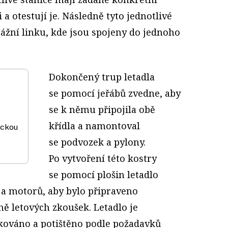
i a otestují je. Následně tyto jednotlivé
tážní linku, kde jsou spojeny do jednoho
Dokončený trup letadla
se pomocí jeřábů zvedne, aby
se k němu připojila obě
křídla a namontoval
ickou
se podvozek a pylony.
Po vytvoření této kostry
se pomocí plošin letadlo
 a motorů, aby bylo připraveno
ně letových zkoušek. Letadlo je
kováno a potištěno podle požadavků