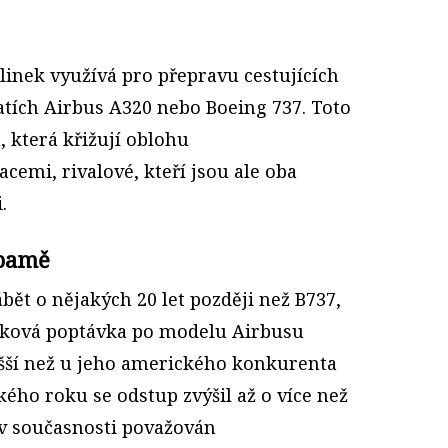
linek využívá pro přepravu cestujících
atích Airbus A320 nebo Boeing 737. Toto
a, která křižují oblohu
emi, rivalové, kteří jsou ale oba
.
abamě
ábět o nějakých 20 let později než B737,
elková poptávka po modelu Airbusu
yšší než u jeho amerického konkurenta
ého roku se odstup zvýšil až o více než
 v současnosti považován