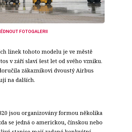
ÉDNOUT FOTOGALERII
ích linek tohoto modelu je ve městě
os v září slaví šest let od svého vzniku.
doručila zákazníkovi dvoustý Airbus
ují na dalších.
320 jsou organizovány formou několika
 zda se jedná o americkou, čínskou nebo
tlivé stanice mají zadané konkrétní