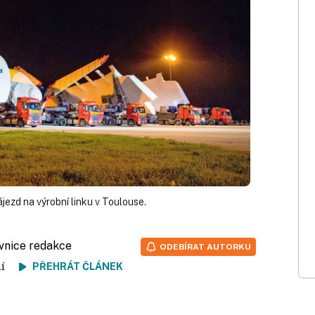
ezd na výrobní linku v Toulouse.
ovnice redakce
ODEBÍRAT AUTORKU
tení
PŘEHRÁT ČLÁNEK