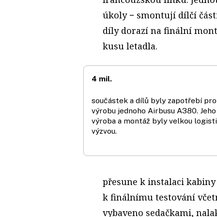
úkoly − smontují dílčí část
díly dorazí na finální mon
kusu letadla.
4 mil.
součástek a dílů byly zapotřebí pro
výrobu jednoho Airbusu A380. Jeho
výroba a montáž byly velkou logist
výzvou.
přesune k instalaci kabiny
k finálnímu testování včet
vybaveno sedačkami, nala