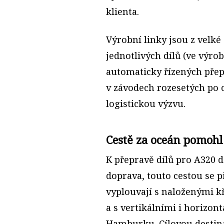
klienta.
Výrobní linky jsou z velké
jednotlivých dílů (ve výro
automaticky řízených přep
v závodech rozesetých po 
logistickou výzvu.
Cestě za oceán pomoh
K přepravě dílů pro A320 
doprava, touto cestou se p
vyplouvají s naloženými kří
a s vertikálními i horizo
Hamburku. Cílovou destina