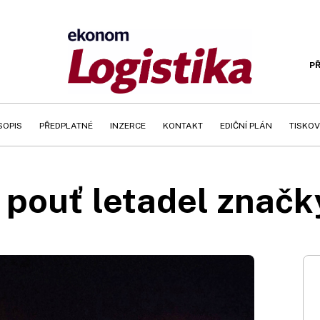
PŘ
SOPIS
PŘEDPLATNÉ
INZERCE
KONTAKT
EDIČNÍ PLÁN
TISKOV
 pouť letadel značk