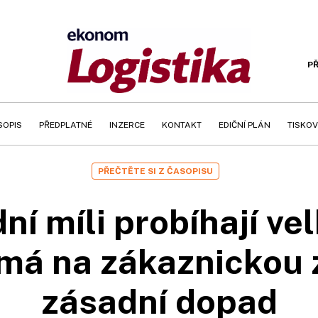
PŘ
SOPIS
PŘEDPLATNÉ
INZERCE
KONTAKT
EDIČNÍ PLÁN
TISKOV
PŘEČTĚTE SI Z ČASOPISU
ní míli probíhají ve
má na zákaznickou
zásadní dopad