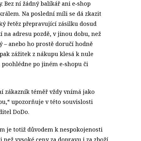
y. Bez ní žádný balíkář ani e‑shop
rálem. Na poslední míli se dá zkazit
cký řetěz přepravující zásilku dosud
í na adresu pozdě, v jinou dobu, než
ý – anebo ho prostě doručí hodně
pak zážitek z nákupu klesá k nule
á poohlédne po jiném e‑shopu či
í zákazník téměř vždy vnímá jako
u,“ upozorňuje v této souvislosti
itel DoDo.
m je totiž důvodem k nespokojenosti
 než vysoké ceny za dopravu i za zboží.