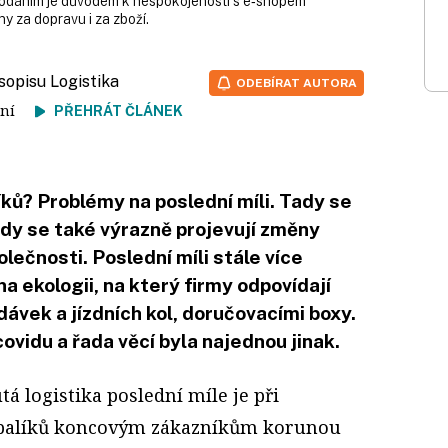
dodáním je důvodem k nespokojenosti s e‑shopem
y za dopravu i za zboží.
sopisu Logistika
ODEBÍRAT AUTORA
čtení
PŘEHRÁT ČLÁNEK
íků? Problémy na poslední míli. Tady se
tady se také výrazně projevují změny
olečnosti. Poslední míli stále více
na ekologii, na který firmy odpovídají
vek a jízdních kol, doručovacími boxy.
ovidu a řada věcí byla najednou jinak.
tá logistika poslední míle je při
balíků koncovým zákazníkům korunou