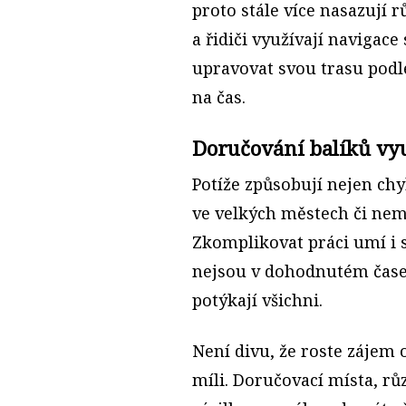
proto stále více nasazují 
a řidiči využívají navigac
upravovat svou trasu podle 
na čas.
Doručování balíků vy
Potíže způsobují nejen ch
ve velkých městech či nem
Zkomplikovat práci umí i s
nejsou v dohodnutém čase 
potýkají všichni.
Není divu, že roste zájem o
míli. Doručovací místa, rů