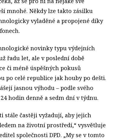
čeká, až se pro ni na nějaké své
řeší mnohé. Někdy lze takto zásilku
chnologicky vyladěné a propojené díky
efonech.
hnologické novinky typu výdejních
už řadu let, ale v poslední době
íce či méně úspěšných pokusů
u po celé republice jak houby po dešti.
šejí jasnou výhodu – podle svého
i 24 hodin denně a sedm dní v týdnu.
 stále častěji vyžadují, aby jejich
ledem na životní prostředí,“ vysvětluje
editel společnosti DPD. „My se v tomto