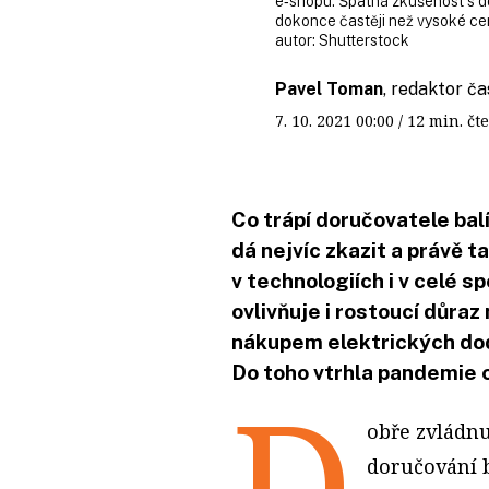
e‑shopu. Špatná zkušenost s 
dokonce častěji než vysoké cen
autor:
Shutterstock
Pavel Toman
, redaktor ča
7. 10. 2021
00:00
/ 12 min. 
Co trápí doručovatele bal
dá nejvíc zkazit a právě 
v technologiích i v celé sp
ovlivňuje i rostoucí důraz 
nákupem elektrických dodá
Do toho vtrhla pandemie c
D
obře zvládnu
doručování 