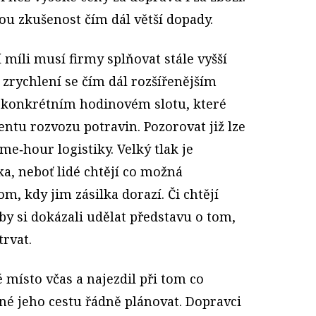
u zkušenost čím dál větší dopady.
 míli musí firmy splňovat stále vyšší
rychlení se čím dál rozšířenějším
v konkrétním hodinovém slotu, které
tu rozvozu potravin. Pozorovat již lze
e‑hour logistiky. Velký tlak je
a, neboť lidé chtějí co možná
m, kdy jim zásilka dorazí. Či chtějí
by si dokázali udělat představu o tom,
rvat.
 místo včas a najezdil při tom co
né jeho cestu řádně plánovat. Dopravci