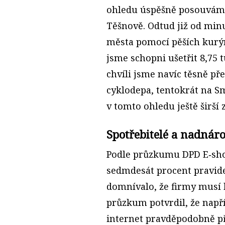
ohledu úspěšně posouvám
Těšnově. Odtud již od min
města pomocí pěších kurýr
jsme schopni ušetřit 8,75 
chvíli jsme navíc těsně př
cyklodepa, tentokrát na 
v tomto ohledu ještě širší 
Spotřebitelé a nadnáro
Podle průzkumu DPD E‑sho
sedmdesát procent pravide
domnívalo, že firmy musí b
průzkum potvrdil, že napří
internet pravděpodobně př