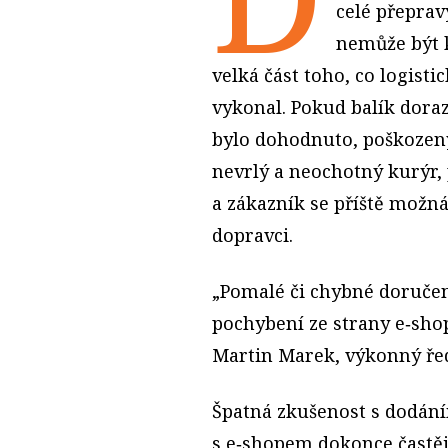
celé přeprav
nemůže být k
velká část toho, co logisti
vykonal. Pokud balík doraz
bylo dohodnuto, poškozen
nevrlý a neochotný kurýr, 
a zákazník se příště možn
dopravci.
„Pomalé či chybné doručen
pochybení ze strany e‑shop
Martin Marek, výkonný řed
Špatná zkušenost s dodání
s e‑shopem dokonce častěji