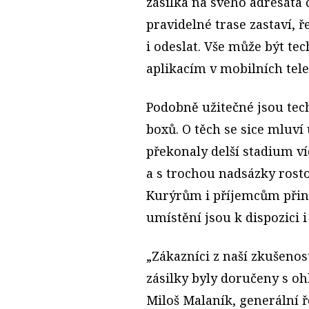
zásilka na svého adresáta 
pravidelné trase zastaví, 
i odeslat. Vše může být te
aplikacím v mobilních tel
Podobně užitečné jsou tec
boxů. O těch se sice mluví 
překonaly delší stadium v
a s trochou nadsázky rosto
Kurýrům i příjemcům přiná
umístění jsou k dispozici 
„Zákazníci z naší zkušenosti
zásilky byly doručeny s oh
Miloš Malaník, generální ř