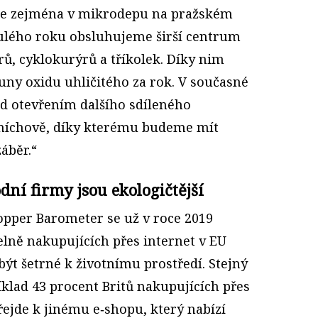
e zejména v mikrodepu na pražském
ulého roku obsluhujeme širší centrum
ů, cyklokurýrů a tříkolek. Díky nim
tuny oxidu uhličitého za rok. V současné
ed otevřením dalšího sdíleného
Smíchově, díky kterému budeme mít
záběr.“
dní firmy jsou ekologičtější
pper Barometer se už v roce 2019
lně nakupujících přes internet v EU
ýt šetrné k životnímu prostředí. Stejný
klad 43 procent Britů nakupujících přes
ejde k jinému e‑shopu, který nabízí