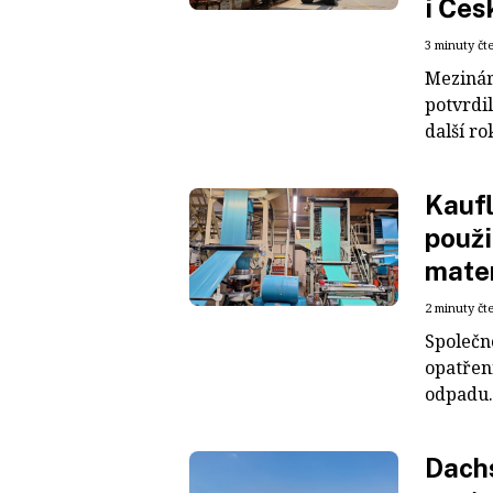
i Čes
3 minuty čt
Mezinár
potvrdil
další ro
Kaufl
použi
mater
2 minuty čt
Společn
opatřen
odpadu. 
Dachs