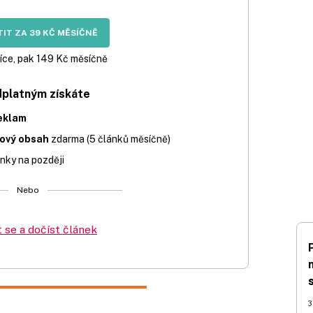
IT ZA 39 KČ MĚSÍČNĚ
íce, pak 149 Kč měsíčně
dplatným získáte
eklam
iový obsah
zdarma (5 článků měsíčně)
nky na později
Nebo
t se a dočíst článek
3