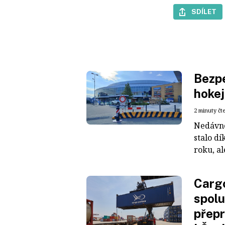
SDÍLET
Bezpe
hokej
2 minuty čt
Nedávné
stalo dí
roku, al
Cargo
spolu
přepr