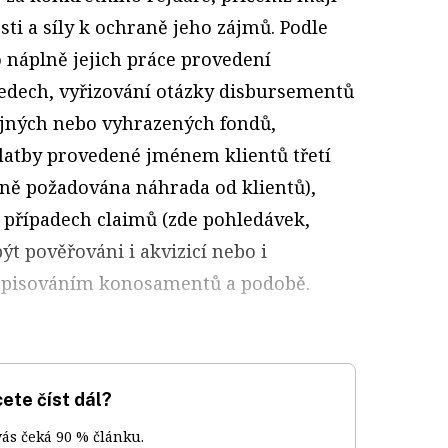
ti a síly k ochraně jeho zájmů. Podle
 náplně jejich práce provedení
ledech, vyřizování otázky disbursementů
řejných nebo vyhrazených fondů,
latby provedené jménem klientů třetí
dně požadována náhrada od klientů),
 případech claimů (zde pohledávek,
ýt pověřováni i akvizicí nebo i
episováním konosamentů a podobě.
ete číst dál?
vás čeká 90 % článku.