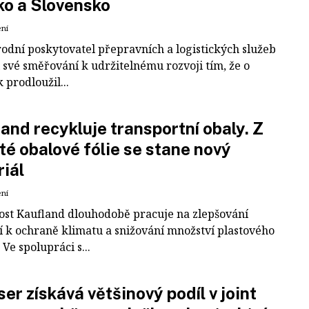
ko a Slovensko
ení
odní poskytovatel přepravních a logistických služeb
 své směřování k udržitelnému rozvoji tím, že o
k prodloužil...
and recykluje transportní obaly. Z
té obalové fólie se stane nový
iál
ení
ost Kaufland dlouhodobě pracuje na zlepšování
í k ochraně klimatu a snižování množství plastového
Ve spolupráci s...
er získává většinový podíl v joint