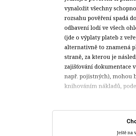
vynaložit všechny schopnos
rozsahu pověření spadá do
odbavení lodí ve všech oh
(jde o výplaty plateb z ve
alternativně to znamená p
straně, za kterou je násle
zajišťování dokumentace v
např. pojistných), mohou b
knihováním nákladů, pod
Chc
Ještě na 