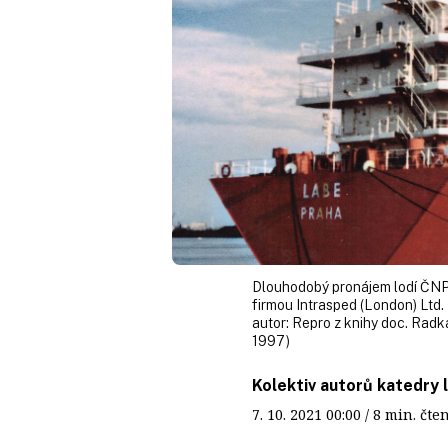
Dlouhodobý pronájem lodí ČNP b
firmou Intrasped (London) Ltd.
autor:
Repro z knihy doc. Radk
1997)
Kolektiv autorů katedry 
7. 10. 2021
00:00
/ 8 min. č