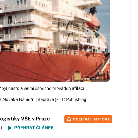
yl často a velmi úspěšně prováděn afilací –
a Nováka Námořní přeprava (ETC Publishing,
logistiky VŠE v Praze
ODEBÍRAT AUTORA
tení
PŘEHRÁT ČLÁNEK