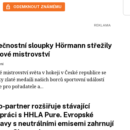
ODEMKNOUT ZNÁMÉMU
čnostní sloupky Hörmann střežily
ové mistrovství
ení
 mistrovství světa v hokeji v České republice se
ky zlaté medaili našich borců sportovní událostí
e pro pořadatele a...
-partner rozšiřuje stávající
práci s HHLA Pure. Evropské
avy s neutrálními emisemi zahrnují