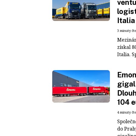
ventu
logis
Italia
3 minuty čt
Mezinár
získal 8
Italia. S
Emons
gigal
Dlouh
104 e
4 minuty čt
Společn
do Prah
gigaline