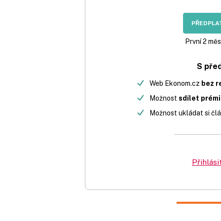
PŘEDPLAT
První 2 měs
S pře
Web Ekonom.cz
bez r
Možnost
sdílet prém
Možnost ukládat si člá
Přihlási