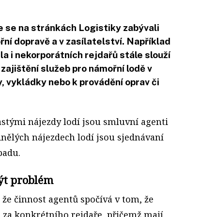
e se na stránkách Logistiky zabývali
ní dopravě a v zasílatelství. Například
a i nekorporátních rejdařů stále slouží
zajištění služeb pro námořní lodě v
y, vykládky nebo k provádění oprav či
astými nájezdy lodí jsou smluvní agenti
edinělých nájezdech lodí jsou sjednávaní
padu.
ýt problém
že činnost agentů spočívá v tom, že
o za konkrétního rejdaře, přičemž mají