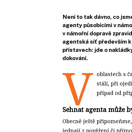
Není to tak dávno, co jsm
agenty působícími v námoř
v námořní dopravě zpravidl
agentská síť především k 
přístavech: jde o nakládk
dokování.
V
oblastech s č
stálí, při oj
případ od pří
Sehnat agenta může b
Obecně ještě připomeňme, 
jednají z pověření či přím