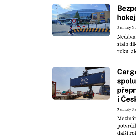
Bezpe
hokej
2 minuty čt
Nedávné
stalo dí
roku, al
Cargo
spolu
přepr
i Čes
3 minuty čt
Mezinár
potvrdil
další ro