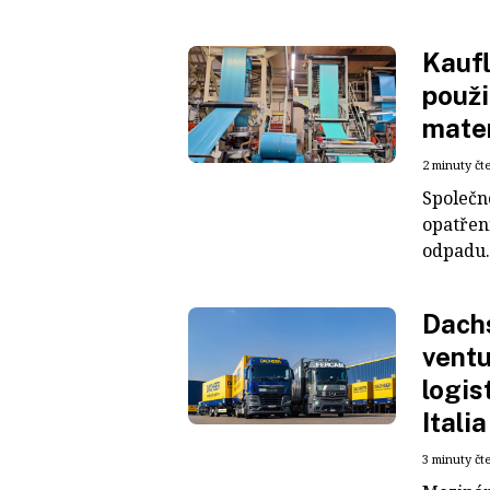
Kaufl
použi
mater
2 minuty čt
Společn
opatřen
odpadu. 
Dachs
ventu
logis
Italia
3 minuty čt