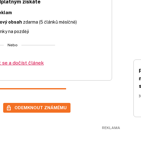
dplatným získáte
eklam
iový obsah
zdarma (5 článků měsíčně)
nky na později
Nebo
t se a dočíst článek
3
ODEMKNOUT ZNÁMÉMU