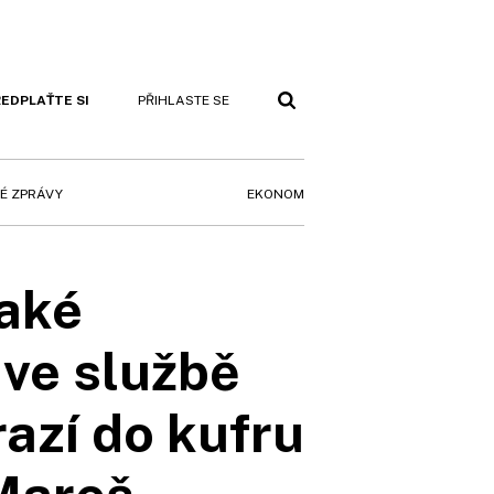
EDPLAŤTE SI
PŘIHLASTE SE
EKONOM
É ZPRÁVY
Jaké
ve službě
razí do kufru