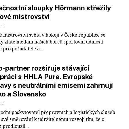
čnostní sloupky Hörmann střežily
ové mistrovství
ení
 mistrovství světa v hokeji v České republice se
ky zlaté medaili našich borců sportovní událostí
e pro pořadatele a...
-partner rozšiřuje stávající
práci s HHLA Pure. Evropské
avy s neutrálními emisemi zahrnují
ko a Slovensko
ení
odní poskytovatel přepravních a logistických služeb
 své směřování k udržitelnému rozvoji tím, že o
k prodloužil...