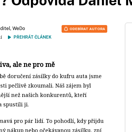
)? Odpovídá Daniel 
editel, WeDo
ODEBÍRAT AUTORA
tení
PŘEHRÁT ČLÁNEK
tiva, ale ne pro mě
bě doručení zásilky do kufru auta jsme
sti pečlivě zkoumali. Náš zájem byl
nější než našich konkurentů, kteří
spustili ji.
mavá pro pár lidí. To pohodlí, kdy přijdu
ný nákup nebo očekávanou zásilku, zní