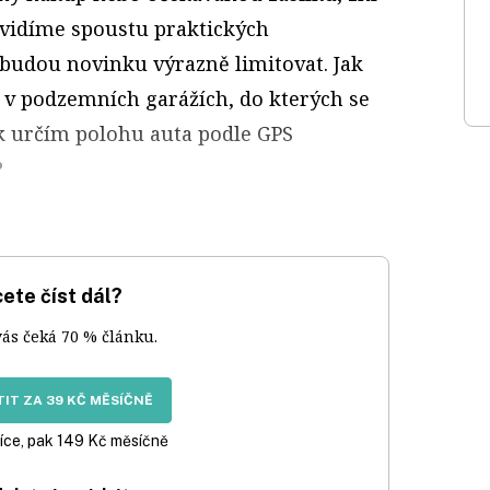
e vidíme spoustu praktických
é budou novinku výrazně limitovat. Jak
v podzemních garážích, do kterých se
k určím polohu auta podle GPS
?
ete číst dál?
vás čeká 70 % článku.
IT ZA 39 KČ MĚSÍČNĚ
íce, pak 149 Kč měsíčně