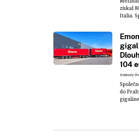
Mezinár
získal 8
Italia. S
Emons
gigal
Dlouh
104 e
4 minuty čt
Společn
do Prah
gigaline