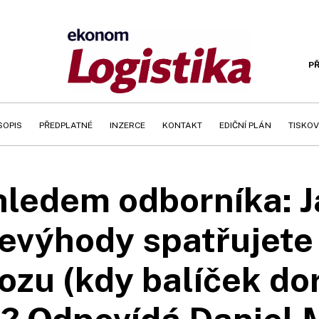
PŘ
SOPIS
PŘEDPLATNÉ
INZERCE
KONTAKT
EDIČNÍ PLÁN
TISKOV
ledem odborníka: 
evýhody spatřujete 
ozu (kdy balíček do