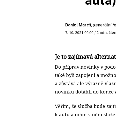
auta
Daniel Mareš
, generální ř
7. 10. 2021
00:00
/ 2 min. č
Je to zajímavá alterna
Do příprav novinky v podo
také byli zapojeni a možno
a zůstává ale výrazně vlaž
novinku dotáhli do konce a 
Věřím, že služba bude zají
k autu a mám v něm slože