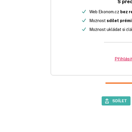
S pře
Web Ekonom.cz
bez r
Možnost
sdílet prém
Možnost ukládat si člá
Přihlási
SDÍLET