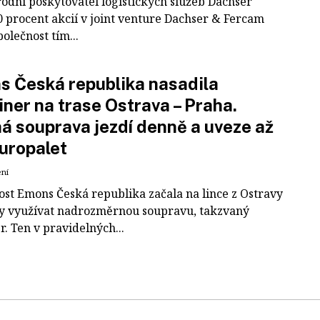
odní poskytovatel logistických služeb Dachser
0 procent akcií v joint venture Dachser & Fercam
polečnost tím...
 Česká republika nasadila
iner na trase Ostrava – Praha.
á souprava jezdí denně a uveze až
uropalet
ení
ost Emons Česká republika začala na lince z Ostravy
y využívat nadrozměrnou soupravu, takzvaný
r. Ten v pravidelných...