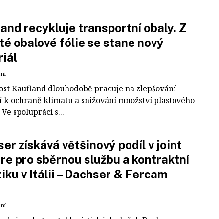
and recykluje transportní obaly. Z
té obalové fólie se stane nový
iál
ení
ost Kaufland dlouhodobě pracuje na zlepšování
í k ochraně klimatu a snižování množství plastového
Ve spolupráci s...
er získává většinový podíl v joint
re pro sběrnou službu a kontraktní
tiku v Itálii – Dachser & Fercam
ení