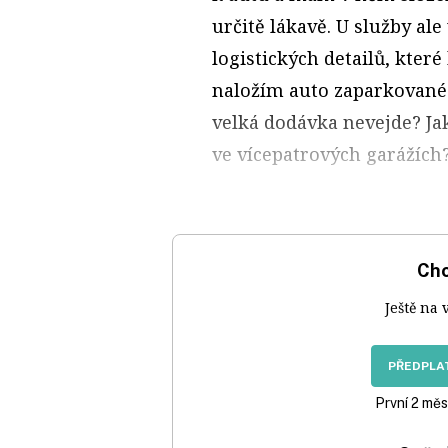
určitě lákavě. U služby al
logistických detailů, kter
naložím auto zaparkované 
velká dodávka nevejde? Ja
ve vícepatrových garážích
Chc
Ještě na 
PŘEDPLAT
První 2 měs