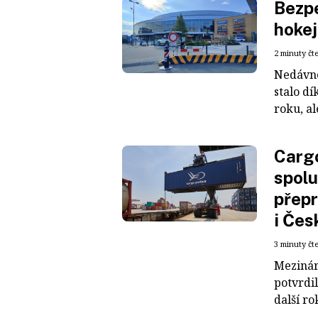
Bezpe
hokej
2 minuty čt
Nedávné
stalo dí
roku, al
Cargo
spolu
přepr
i Čes
3 minuty čt
Mezinár
potvrdil
další ro