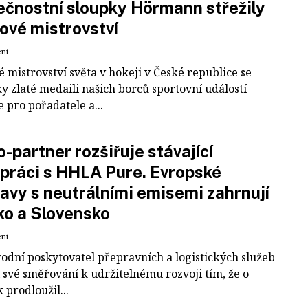
čnostní sloupky Hörmann střežily
ové mistrovství
ení
 mistrovství světa v hokeji v České republice se
ky zlaté medaili našich borců sportovní událostí
e pro pořadatele a...
-partner rozšiřuje stávající
práci s HHLA Pure. Evropské
avy s neutrálními emisemi zahrnují
ko a Slovensko
ení
odní poskytovatel přepravních a logistických služeb
 své směřování k udržitelnému rozvoji tím, že o
k prodloužil...