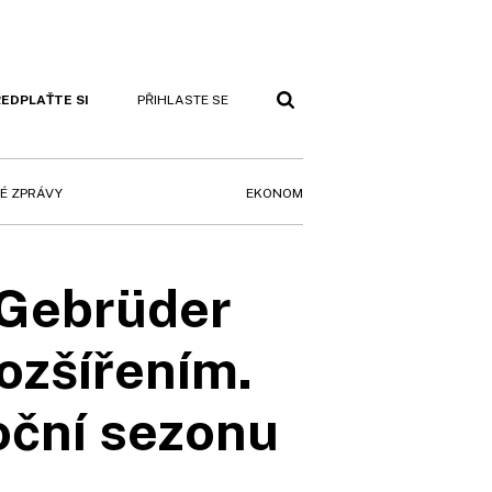
EDPLAŤTE SI
PŘIHLASTE SE
EKONOM
É ZPRÁVY
 Gebrüder
rozšířením.
oční sezonu