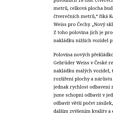
metrů, celková plocha bud
čtverečních metrů,“ říká K
Weiss pro Čechy. „Nový sk
Z toho polovina jich je p
nakládku nižších vozidel 
Polovina nových překládk
Gebrüder Weiss v České re
nakládku malých vozidel, 
rozšíření plochy a nárůst
jednak rychlost odbavení zá
jsme schopni odbavit v j
odbavit větší počet zásile
dalším zvýšením kvality a