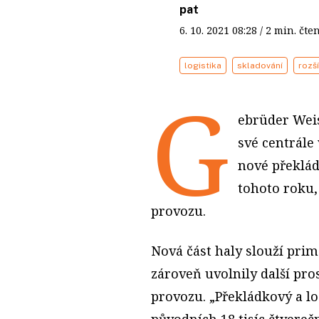
pat
6. 10. 2021
08:28
/ 2 min. č
logistika
skladování
rozší
G
ebrüder Weis
své centrále 
nové překlád
tohoto roku, 
provozu.
Nová část haly slouží pri
zároveň uvolnily další pros
provozu. „Překládkový a lo
původních 18 tisíc čtvereč