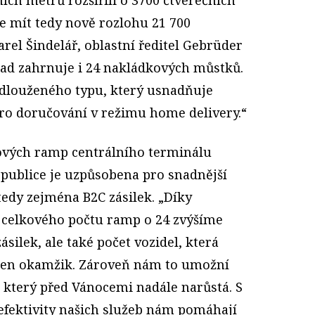
e mít tedy nově rozlohu 21 700
arel Šindelář, oblastní ředitel Gebrüder
lad zahrnuje i 24 nakládkových můstků.
rodlouženého typu, který usnadňuje
pro doručování v režimu home delivery.“
ových ramp centrálního terminálu
publice je uzpůsobena pro snadnější
tedy zejména B2C zásilek. „Díky
u celkového počtu ramp o 24 zvýšíme
silek, ale také počet vozidel, která
eden okamžik. Zároveň nám to umožní
k, který před Vánocemi nadále narůstá. S
 efektivity našich služeb nám pomáhají