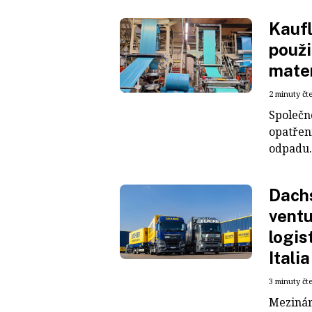
Kaufl
použi
mater
2 minuty čt
Společn
opatřen
odpadu. 
Dachs
ventu
logis
Italia
3 minuty čt
Mezinár