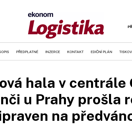
PŘ
SOPIS
PŘEDPLATNÉ
INZERCE
KONTAKT
EDIČNÍ PLÁN
TISKOV
ová hala v centrále
nči u Prahy prošla 
řipraven na předván