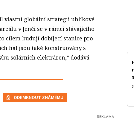
l vlastní globální strategii uhlíkové
areálu v Jenči se v rámci stávajícího
to cílem budují dobíjecí stanice pro
ich hal jsou také konstruovány s
vbu solárních elektráren,“ dodává
3
ODEMKNOUT ZNÁMÉMU