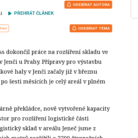
ODEBÍRAT AUTORA
tení
PŘEHRÁT ČLÁNEK
ření
ODEBÍRAT TÉMA
s dokončil práce na rozšíření skladu ve
v Jenči u Prahy. Přípravy pro výstavbu
kové haly v Jenči začaly již v březnu
po šesti měsících je celý areál v plném
márně překládce, nově vytvořené kapacity
tor pro rozšíření logistické části
gistický sklad v areálu Jeneč jsme z
ních metrů rozšířili o 3700 čtverečních