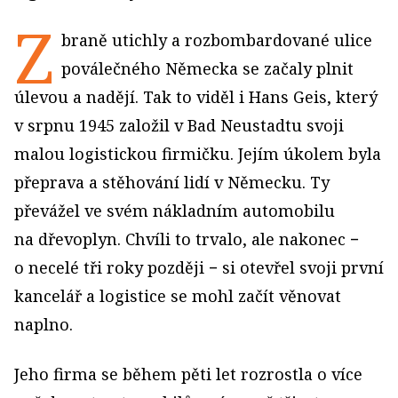
Z
braně utichly a rozbombardované ulice
poválečného Německa se začaly plnit
úlevou a nadějí. Tak to viděl i Hans Geis, který
v srpnu 1945 založil v Bad Neustadtu svoji
malou logistickou firmičku. Jejím úkolem byla
přeprava a stěhování lidí v Německu. Ty
převážel ve svém nákladním automobilu
na dřevoplyn. Chvíli to trvalo, ale nakonec −
o necelé tři roky později − si otevřel svoji první
kancelář a logistice se mohl začít věnovat
naplno.
Jeho firma se během pěti let rozrostla o více