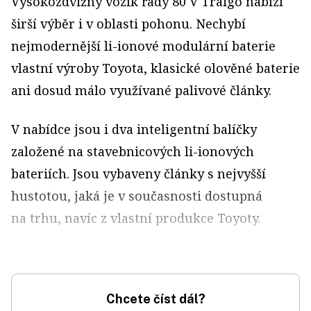
Vysokozdvižný vozík řady 80 V Traigo nabízí
širší výběr i v oblasti pohonu. Nechybí
nejmodernější li-ionové modulární baterie
vlastní výroby Toyota, klasické olověné baterie
ani dosud málo využívané palivové články.
V nabídce jsou i dva inteligentní balíčky
založené na stavebnicových li-ionových
bateriích. Jsou vybaveny články s nejvyšší
hustotou, jaká je v současnosti dostupná
na trhu, navíc z vlastní produkce Toyoty.
Chcete číst dál?