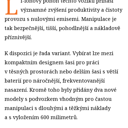
L
i-ionový pohon těchto vozíků přináší
významné zvýšení produktivity a čistoty
provozu s nulovými emisemi. Manipulace je
tak bezpečnější, tišší, pohodlnější a nákladově
příznivější.
K dispozici je řada variant. Vybírat lze mezi
kompaktním designem šasi pro práci
v těsných prostorách nebo delším šasi s větší
baterií pro náročnější, frekventovanější
nasazení. Kromě toho byly přidány dva nové
modely s podvozkem vhodným pro častou
manipulaci s dlouhými a těžkými náklady
a s vyložením 600 milimetrů.