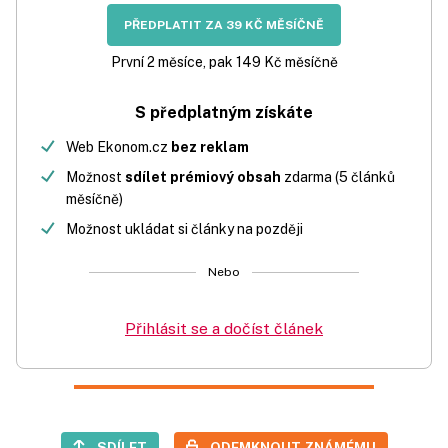
PŘEDPLATIT ZA 39 KČ MĚSÍČNĚ
První 2 měsíce, pak 149 Kč měsíčně
S předplatným získáte
Web Ekonom.cz
bez reklam
Možnost
sdílet prémiový obsah
zdarma (5 článků
měsíčně)
Možnost ukládat si články na později
Nebo
Přihlásit se a dočíst článek
SDÍLET
ODEMKNOUT ZNÁMÉMU