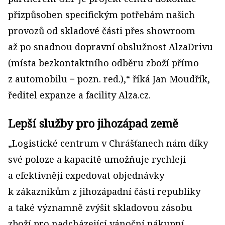
přizpůsoben specifickým potřebám našich
provozů od skladové části přes showroom
až po snadnou dopravní obslužnost AlzaDrivu
(místa bezkontaktního odběru zboží přímo
z automobilu − pozn. red.),“ říká Jan Moudřík,
ředitel expanze a facility Alza.cz.
Lepší služby pro jihozápad země
„Logistické centrum v Chrášťanech nám díky
své poloze a kapacitě umož­ňuje rychleji
a efektivněji expe­dovat objednávky
k zákazníkům z jihozápadní části republiky
a také významně zvýšit skladovou zásobu
zboží pro nadcházející vánoční nákupní