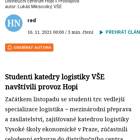
Distribuční centrum Hopi v Prostějově
autor:
Lukáš Mikšovský, VŠE
red
16. 11. 2021
00:00
/ 3 min. čtení
PŘEHRÁT ČLÁ
ODEBÍRAT AUTORA
Studenti katedry logistiky VŠE
navštívili provoz Hopi
Začátkem listopadu se studenti tzv. vedlejší
specializace logistika − mezinárodní přeprava
a zasílatelství, zajišťované katedrou logistiky
Vysoké školy ekonomické v Praze, zúčastnili
celodenní exkurze do distribučního centra