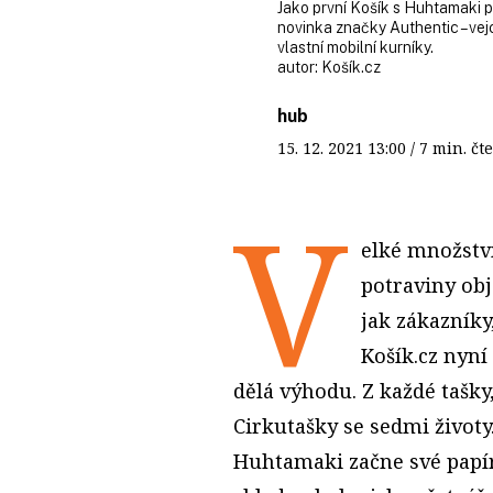
Jako první Košík s Huhtamaki př
novinka značky Authentic – vej
vlastní mobilní kurníky.
autor:
Košík.cz
hub
15. 12. 2021
13:00
/ 7 min. 
V
elké množství
potraviny ob
jak zákazníky
Košík.cz nyní
dělá výhodu. Z každé tašky
Cirkutašky se sedmi životy
Huhtamaki začne své papí