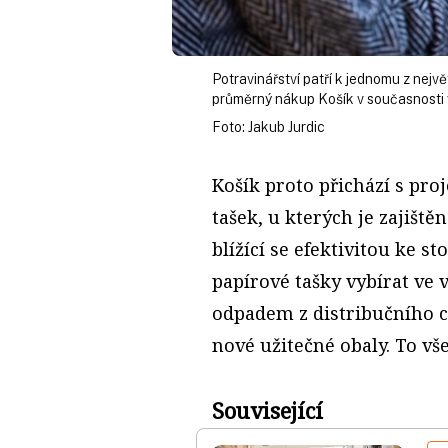
Potravinářství patří k jednomu z nejv
průměrný nákup Košík v současnosti v
Foto: Jakub Jurdic
Košík proto přichází s pro
tašek, u kterých je zajišt
blížící se efektivitou ke s
papírové tašky vybírat ve
odpadem z distribučního c
nové užitečné obaly. To vš
Související