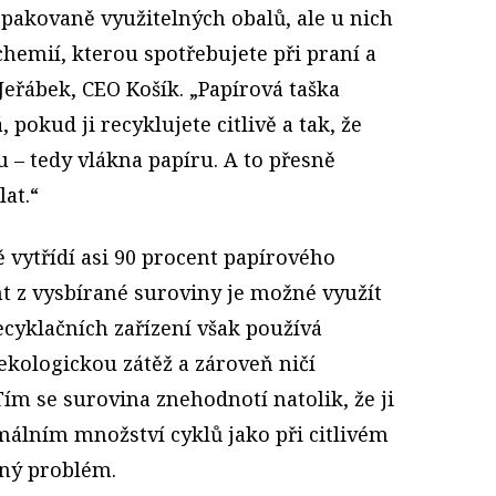
opakovaně využitelných obalů, ale u nich
chemií, kterou spotřebujete při praní a
 Jeřábek, CEO Košík. „Papírová taška
pokud ji recyklujete citlivě a tak, že
 – tedy vlákna papíru. A to přesně
at.“
 vytřídí asi 90 procent papírového
t z vysbírané suroviny je možné využít
recyklačních zařízení však používá
 ekologickou zátěž a zároveň ničí
ím se surovina znehodnotí natolik, že ji
álním množství cyklů jako při citlivém
iný problém.