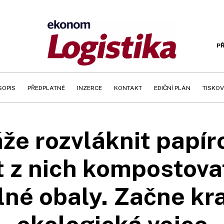
PŘ
SOPIS
PŘEDPLATNÉ
INZERCE
KONTAKT
EDIČNÍ PLÁN
TISKOV
že rozvláknit papír
t z nich kompostova
lné obaly. Začne kr