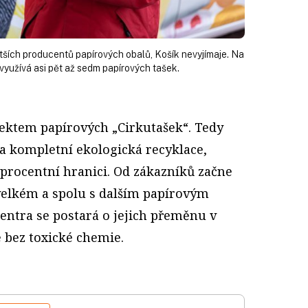
ětších producentů papírových obalů, Košík nevyjímaje. Na
yužívá asi pět až sedm papírových tašek.
jektem papírových „Cirkutašek“. Tedy
ěna kompletní ekologická recyklace,
toprocentní hranici. Od zákazníků začne
 velkém a spolu s dalším papírovým
entra se postará o jejich přeměnu v
e bez toxické chemie.