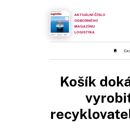
AKTUÁLNÍ ČÍSLO
ODBORNÉHO
MAGAZÍNU
LOGISTIKA
ČA
Košík doká
vyrobi
recyklovate