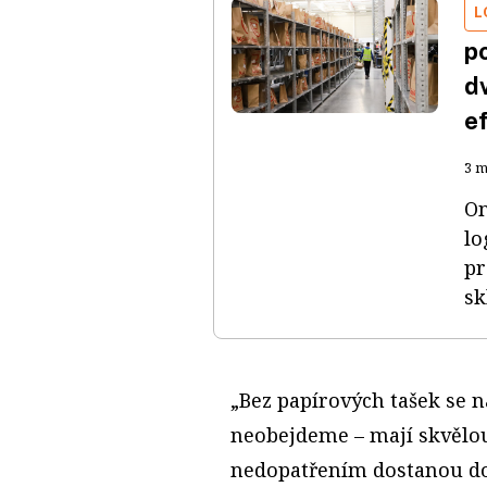
L
po
dv
ef
3 m
On
lo
pr
sk
„Bez papírových tašek se 
neobejdeme – mají skvělou
nedopatřením dostanou do v