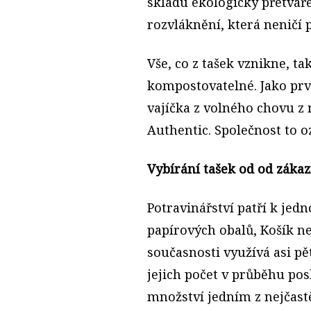
skladu ekologicky přetvář
rozvláknění, která neničí 
Vše, co z tašek vznikne, t
kompostovatelné. Jako prvn
vajíčka z volného chovu z
Authentic. Společnost to o
Vybírání tašek od od záka
Potravinářství patří k jed
papírových obalů, Košík n
současnosti využívá asi pě
jejich počet v průběhu posl
množství jedním z nejčastě