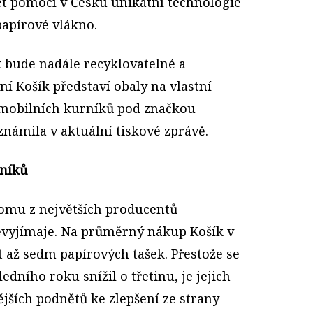
et pomocí v Česku unikátní technologie
papírové vlákno.
ak bude nadále recyklovatelné a
í Košík představí obaly na vlastní
 mobilních kurníků pod značkou
známila v aktuální tiskové zprávě.
zníků
nomu z největších producentů
evyjímaje. Na průměrný nákup Košík v
t až sedm papírových tašek. Přestože se
edního roku snížil o třetinu, je jejich
jších podnětů ke zlepšení ze strany