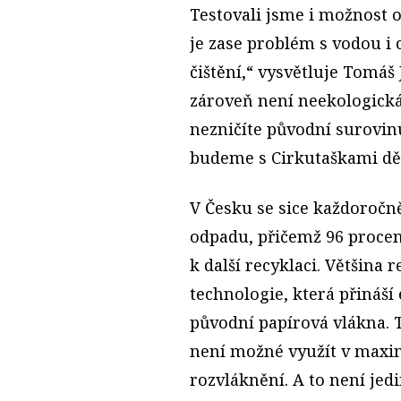
Testovali jsme i možnost 
je zase problém s vodou i 
čištění,“ vysvětluje Tomáš
zároveň není neekologická, 
nezničíte původní surovinu
budeme s Cirkutaškami děl
V Česku se sice každoročně
odpadu, přičemž 96 procen
k další recyklaci. Většina 
technologie, která přináší
původní papírová vlákna. T
není možné využít v maxim
rozvláknění. A to není jed