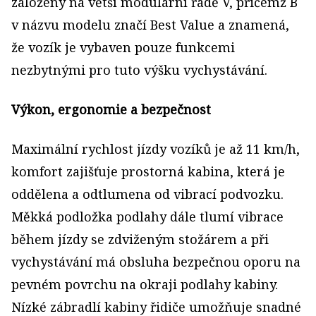
založeny na větší modulární řadě V, přičemž B
v názvu modelu značí Best Value a znamená,
že vozík je vybaven pouze funkcemi
nezbytnými pro tuto výšku vychystávání.
Výkon, ergonomie a bezpečnost
Maximální rychlost jízdy vozíků je až 11 km/h,
komfort zajišťuje prostorná kabina, která je
oddělena a odtlumena od vibrací podvozku.
Měkká podložka podlahy dále tlumí vibrace
během jízdy se zdviženým stožárem a při
vychystávání má obsluha bezpečnou oporu na
pevném povrchu na okraji podlahy kabiny.
Nízké zábradlí kabiny řidiče umožňuje snadné