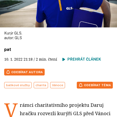
Kurýr GLS.
autor:
GLS
pat
10. 1. 2022
21:18
/ 2 min. čtení
PŘEHRÁT ČLÁNEK
ODEBÍRAT AUTORA
balíkové služby
charita
Vánoce
ODEBÍRAT TÉMA
V
rámci charitativního projektu Daruj
hračku rozvezli kurýři GLS před Vánoci