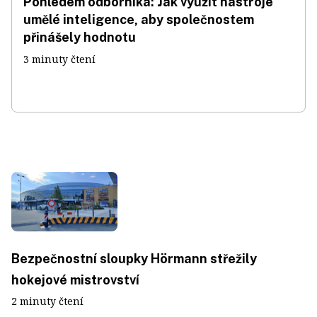
Pohledem odborníka: Jak využít nástroje
umělé inteligence, aby společnostem
přinášely hodnotu
3 minuty čtení
Bezpečnostní sloupky Hörmann střežily
hokejové mistrovství
2 minuty čtení