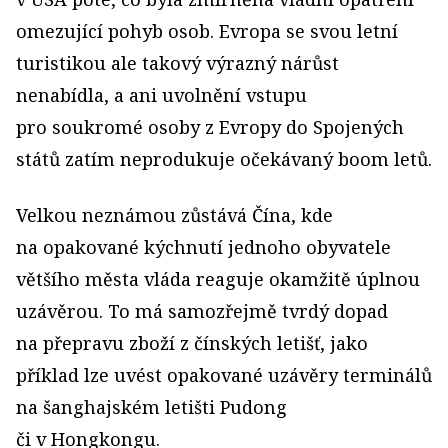
omezující pohyb osob. Evropa se svou letní
turistikou ale takový výrazný nárůst
nenabídla, a ani uvolnění vstupu
pro soukromé osoby z Evropy do Spojených
států zatím neprodukuje očekávaný boom letů.
Velkou neznámou zůstává Čína, kde
na opakované kýchnutí jednoho obyvatele
většího města vláda reaguje okamžitě úplnou
uzávěrou. To má samozřejmě tvrdý dopad
na přepravu zboží z čínských letišť, jako
příklad lze uvést opakované uzávěry terminálů
na šanghajském letišti Pudong
či v Hongkongu.