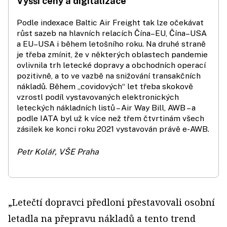
Vyšší ceny a digitalizace
Podle indexace Baltic Air Freight tak lze očekávat
růst sazeb na hlavních relacích Čína–EU, Čína–USA
a EU–USA i během letošního roku. Na druhé straně
je třeba zmínit, že v některých oblastech pandemie
ovlivnila trh letecké dopravy a obchodních operací
pozitivně, a to ve vazbě na snižování transakčních
nákladů. Během „covidových“ let třeba skokově
vzrostl podíl vystavovaných elektronických
leteckých nákladních listů – Air Way Bill, AWB – a
podle IATA byl už k více než třem čtvrtinám všech
zásilek ke konci roku 2021 vystavován právě e-AWB.
Petr Kolář, VŠE Praha
„Letečtí dopravci předloni přestavovali osobní
letadla na přepravu nákladů a tento trend