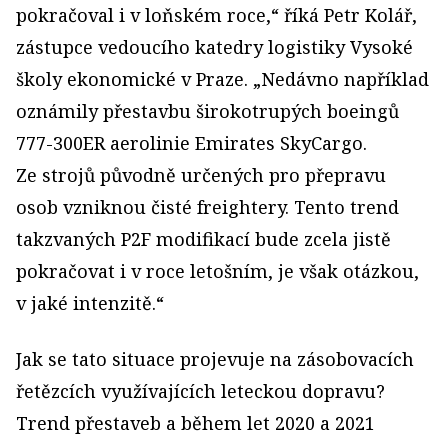
pokračoval i v loňském roce,“ říká Petr Kolář,
zástupce vedoucího katedry logistiky Vysoké
školy ekonomické v Praze. „Nedávno například
oznámily přestavbu širokotrupých boeingů
777-300ER aerolinie Emirates SkyCargo.
Ze strojů původně určených pro přepravu
osob vzniknou čisté freightery. Tento trend
takzvaných P2F modifikací bude zcela jistě
pokračovat i v roce letošním, je však otázkou,
v jaké intenzitě.“
Jak se tato situace projevuje na zásobovacích
řetězcích využívajících leteckou dopravu?
Trend přestaveb a během let 2020 a 2021