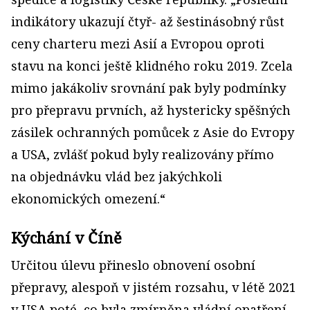
indikátory ukazují čtyř- až šestinásobný růst
ceny charteru mezi Asií a Evropou oproti
stavu na konci ještě klidného roku 2019. Zcela
mimo jakákoliv srovnání pak byly podmínky
pro přepravu prvních, až hystericky spěšných
zásilek ochranných pomůcek z Asie do Evropy
a USA, zvlášť pokud byly realizovány přímo
na objednávku vlád bez jakýchkoli
ekonomických omezení.“
Kýchání v Číně
Určitou úlevu přineslo obnovení osobní
přepravy, alespoň v jistém rozsahu, v létě 2021
v USA poté, co byla zmírněna vládní opatření