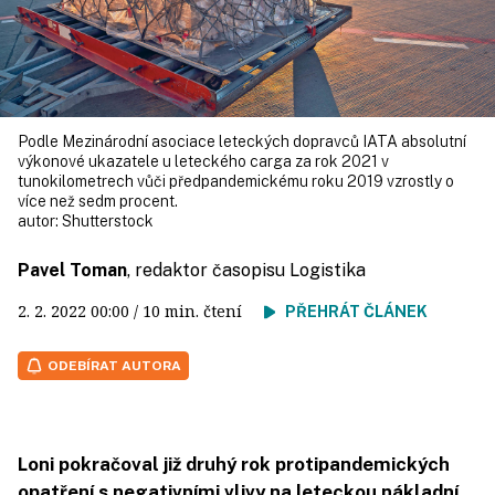
Podle Mezinárodní asociace leteckých dopravců IATA absolutní
výkonové ukazatele u leteckého carga za rok 2021 v
tunokilometrech vůči předpandemickému roku 2019 vzrostly o
více než sedm procent.
autor:
Shutterstock
Pavel Toman
, redaktor časopisu Logistika
2. 2. 2022
00:00
/ 10 min. čtení
PŘEHRÁT ČLÁNEK
ODEBÍRAT AUTORA
Loni pokračoval již druhý rok protipandemických
opatření s negativními vlivy na leteckou nákladní