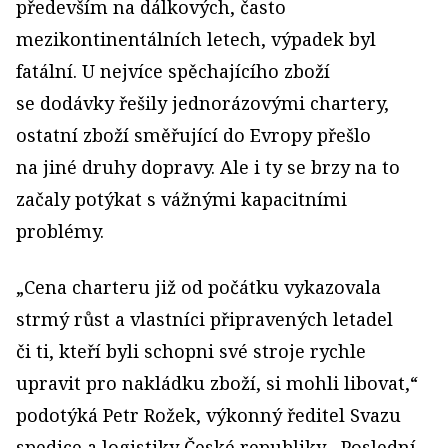
především na dálkových, často
mezikontinentálních letech, výpadek byl
fatální. U nejvíce spěchajícího zboží
se dodávky řešily jednorázovými chartery,
ostatní zboží směřující do Evropy přešlo
na jiné druhy dopravy. Ale i ty se brzy na to
začaly potýkat s vážnými kapacitními
problémy.
„Cena charteru již od počátku vykazovala
strmý růst a vlastníci připravených letadel
či ti, kteří byli schopni své stroje rychle
upravit pro nakládku zboží, si mohli libovat,“
podotýká Petr Rožek, výkonný ředitel Svazu
spedice a logistiky České republiky. „Poslední