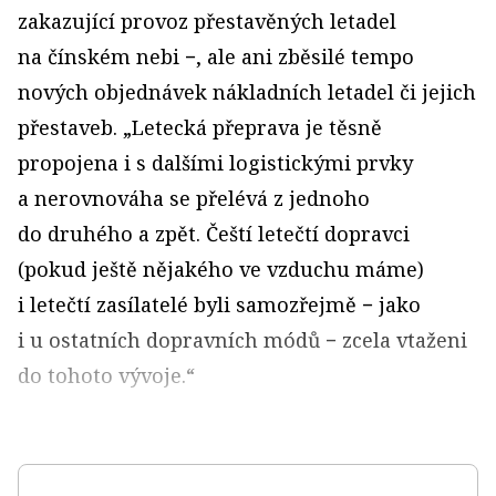
zakazující provoz přestavěných letadel
na čínském nebi −, ale ani zběsilé tempo
nových objednávek nákladních letadel či jejich
přestaveb. „Letecká přeprava je těsně
propojena i s dalšími logistickými prvky
a nerovnováha se přelévá z jednoho
do druhého a zpět. Čeští letečtí dopravci
(pokud ještě nějakého ve vzduchu máme)
i letečtí zasílatelé byli samozřejmě − jako
i u ostatních dopravních módů − zcela vtaženi
do tohoto vývoje.“