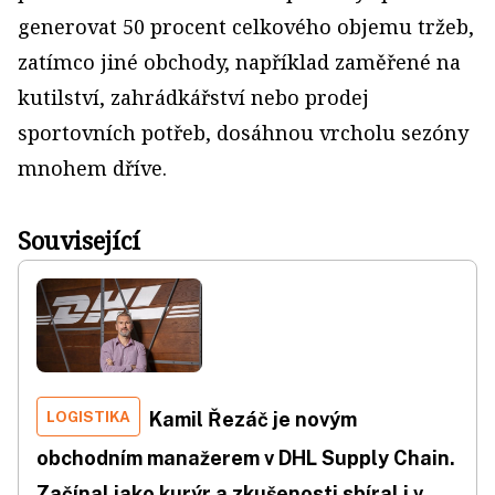
generovat 50 procent celkového objemu tržeb,
zatímco jiné obchody, například zaměřené na
kutilství, zahrádkářství nebo prodej
sportovních potřeb, dosáhnou vrcholu sezóny
mnohem dříve.
Související
LOGISTIKA
Kamil Řezáč je novým
obchodním manažerem v DHL Supply Chain.
Začínal jako kurýr a zkušenosti sbíral i v