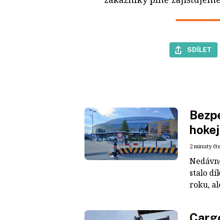
SDÍLET
Bezpe
hokej
2 minuty čt
Nedávné
stalo dí
roku, al
Cargo