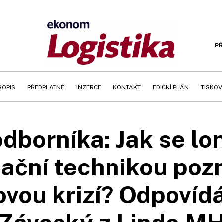
PŘ
SOPIS
PŘEDPLATNÉ
INZERCE
KONTAKT
EDIČNÍ PLÁN
TISKOV
borníka: Jak se loni
lační technikou po
ovou krizí? Odpovídá