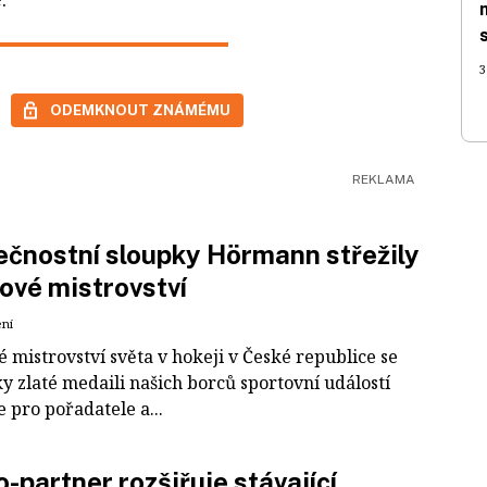
3
ODEMKNOUT ZNÁMÉMU
čnostní sloupky Hörmann střežily
ové mistrovství
ení
 mistrovství světa v hokeji v České republice se
ky zlaté medaili našich borců sportovní událostí
e pro pořadatele a...
-partner rozšiřuje stávající