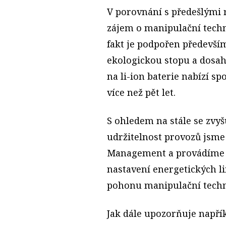
V porovnání s předešlými 
zájem o manipulační techn
fakt je podpořen předevší
ekologickou stopu a dosah
na li-ion baterie nabízí 
více než pět let.
S ohledem na stále se zvy
udržitelnost provozů jsme 
Management a provádíme k
nastavení energetických l
pohonu manipulační techni
Jak dále upozorňuje napřík