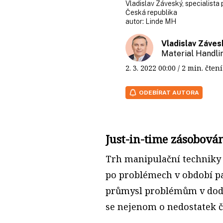
Vladislav Záveský, specialista
Česká republika
autor:
Linde MH
Vladislav Záves
Material Handli
2. 3. 2022
00:00
/ 2 min. čt
ODEBÍRAT AUTORA
Just-in-time zásobová
Trh manipulační techniky
po problémech v období pa
průmysl problémům v doda
se nejenom o nedostatek či