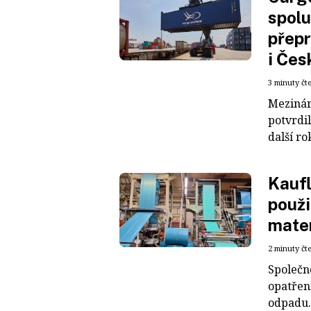
spolu
přepr
i Čes
3 minuty čt
Mezinár
potvrdil
další ro
Kaufl
použi
mater
2 minuty čt
Společn
opatřen
odpadu. 