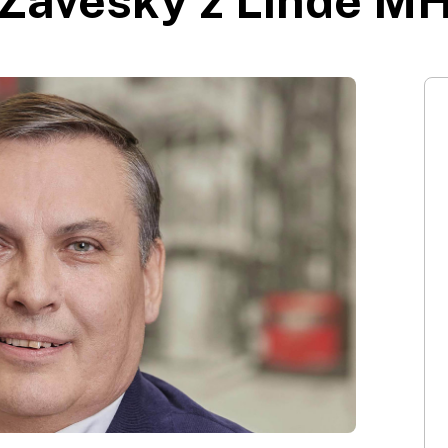
Záveský z Linde M