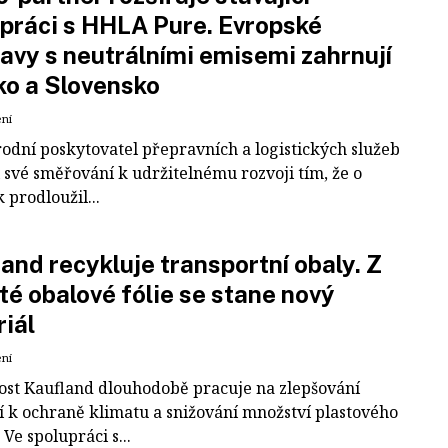
práci s HHLA Pure. Evropské
avy s neutrálními emisemi zahrnují
ko a Slovensko
ení
odní poskytovatel přepravních a logistických služeb
 své směřování k udržitelnému rozvoji tím, že o
k prodloužil...
and recykluje transportní obaly. Z
té obalové fólie se stane nový
iál
ení
ost Kaufland dlouhodobě pracuje na zlepšování
í k ochraně klimatu a snižování množství plastového
Ve spolupráci s...