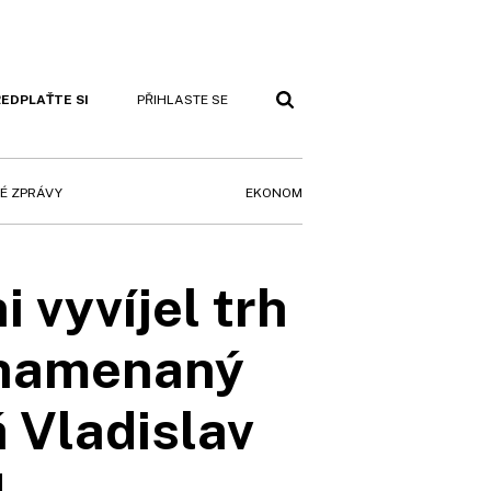
EDPLAŤTE SI
PŘIHLASTE SE
EKONOM
É ZPRÁVY
 vyvíjel trh
znamenaný
 Vladislav