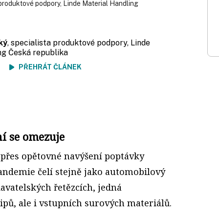
 produktové podpory, Linde Material Handling
ký
, specialista produktové podpory, Linde
ng Česká republika
ení
PŘEHRÁT ČLÁNEK
ní se omezuje
 přes opětovné navýšení poptávky
ndemie čelí stejně jako automobilový
vatelských řetězcích, jedná
pů, ale i vstupních surových materiálů.