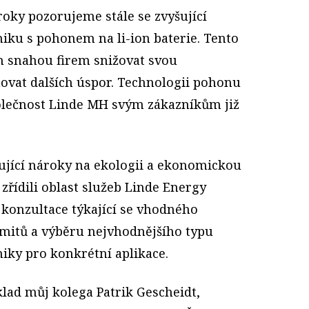
roky pozorujeme stále se zvyšující
iku s pohonem na li-ion baterie. Tento
m snahou firem snižovat svou
ovat dalších úspor. Technologii pohonu
společnost Linde MH svým zákazníkům již
šující nároky na ekologii a ekonomickou
zřídili oblast služeb Linde Energy
onzultace týkající se vhodného
imitů a výběru nejvhodnějšího typu
ky pro konkrétní aplikace.
lad můj kolega Patrik Gescheidt,