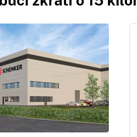
ibucí zkrátí o 15 kil