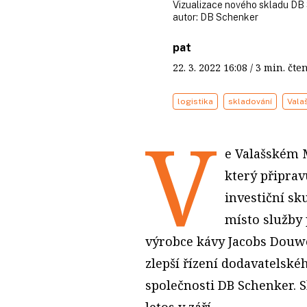
Vizualizace nového skladu DB 
autor:
DB Schenker
pat
22. 3. 2022
16:08
/ 3 min. č
logistika
skladování
Vala
V
e Valašském M
který připrav
investiční sk
místo služby 
výrobce kávy Jacobs Douwe
zlepší řízení dodavatelskéh
společnosti DB Schenker. S
letos v září.