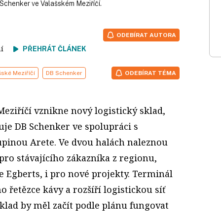
Schenker ve Valašském Meziříčí.
ODEBÍRAT AUTORA
tení
PŘEHRÁT ČLÁNEK
šské Meziříčí
DB Schenker
ODEBÍRAT TÉMA
eziříčí vznikne nový logistický sklad,
uje DB Schenker ve spolupráci s
upinou Arete. Ve dvou halách naleznou
pro stávajícího zákazníka z regionu,
 Egberts, i pro nové projekty. Terminál
o řetězce kávy a rozšíří logistickou síť
klad by měl začít podle plánu fungovat