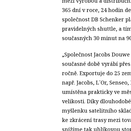
mezi výrobou a distribučn
365 dní v roce, 24 hodin 
společnost DB Schenker p
pravidelných shuttle, a tí
současných 30 minut na 9
„Společnost Jacobs Douwe 
současné době vyrábí přes 
ročně. Exportuje do 25 ze
např. Jacobs, L´Or, Senseo,
umístěna prakticky ve mě
velikosti. Díky dlouhodob
myšlenku satelitního sklad
ke zkrácení trasy mezi t
snížíme tak uhlíkovou stop