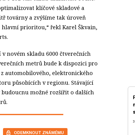
timalizovat klíčové skladové a
tř továrny a zvýšíme tak úroveň
 hlavní prioritou,“ řekl Karel Škvain,
rts.
ní v novém skladu 6000 čtverečních
verečních metrů bude k dispozici pro
 z automobilového, elektronického
oru působících v regionu. Stávající
 budoucnu možné rozšířit o dalších
rů.
3
ODEMKNOUT ZNÁMÉMU