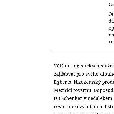
2 m
Ot
dá
op
na
ro
Většinu logistických služ
zajišťovat pro svého dlou
Egberts. Nizozemský produ
Meziříčí továrnu. Doposud 
DB Schenker v nedalekém 
cestu mezi výrobou a distr