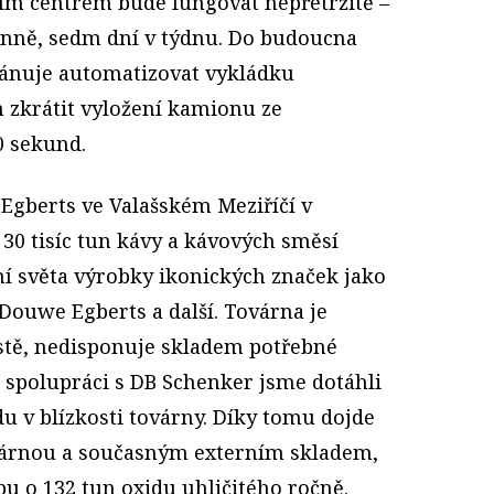
ím centrem bude fungovat nepřetržitě –
denně, sedm dní v týdnu. Do budoucna
lánuje automatizovat vykládku
m zkrátit vyložení kamionu ze
0 sekund.
Egberts ve Valašském Meziříčí v
30 tisíc tun kávy a kávových směsí
mí světa výrobky ikonických značek jako
 Douwe Egberts a další. Továrna je
stě, nedisponuje skladem potřebné
é spolupráci s DB Schenker jsme dotáhli
u v blízkosti továrny. Díky tomu dojde
ovárnou a současným externím skladem,
u o 132 tun oxidu uhličitého ročně.