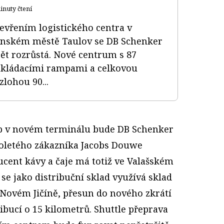
inuty čtení
evřením logistického centra v
nském městě Taulov se DB Schenker
ět rozrůstá. Nové centrum s 87
kládacími rampami a celkovou
zlohou 90...
eb v novém terminálu bude DB Schenker
holetého zákazníka Jacobs Douwe
cent kávy a čaje má totiž ve Valašském
se jako distribuční sklad využívá sklad
Novém Jičíně, přesun do nového zkrátí
ibucí o 15 kilometrů. Shuttle přeprava