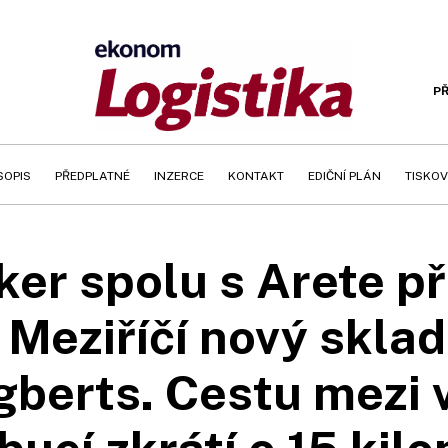
PŘ
SOPIS
PŘEDPLATNÉ
INZERCE
KONTAKT
EDIČNÍ PLÁN
TISKOV
er spolu s Arete při
Meziříčí nový sklad
berts. Cestu mezi 