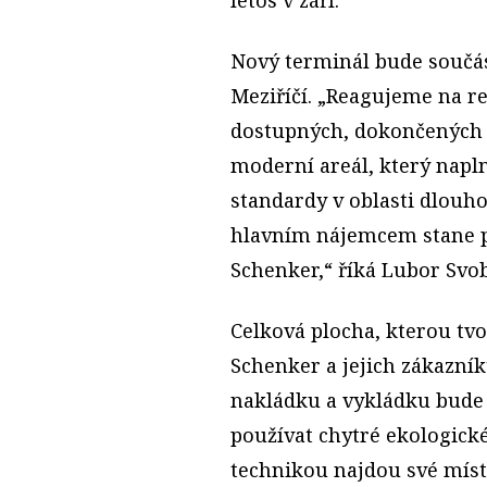
Nový terminál bude součás
Meziříčí. „Reagujeme na re
dostupných, dokončených 
moderní areál, který napl
standardy v oblasti dlouho
hlavním nájemcem stane pr
Schenker,“ říká Lubor Svo
Celková plocha, kterou tvo
Schenker a jejich zákazník
nakládku a vykládku bude 
používat chytré ekologick
technikou najdou své míst