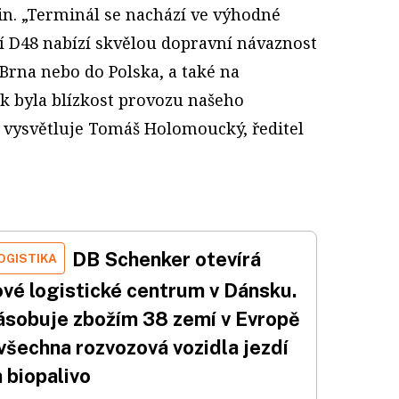
in. „Terminál se nachází ve výhodné
icí D48 nabízí skvělou dopravní návaznost
 Brna nebo do Polska, a také na
ak byla blízkost provozu našeho
 vysvětluje Tomáš Holomoucký, ředitel
DB Schenker otevírá
OGISTIKA
ové logistické centrum v Dánsku.
ásobuje zbožím 38 zemí v Evropě
všechna rozvozová vozidla jezdí
 biopalivo