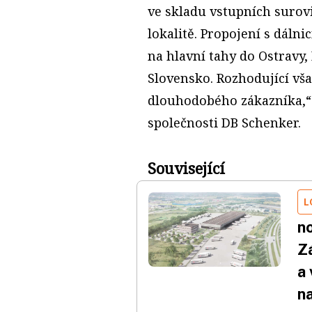
ve skladu vstupních surov
lokalitě. Propojení s dáln
na hlavní tahy do Ostravy,
Slovensko. Rozhodující vš
dlouhodobého zákazníka,“
společnosti DB Schenker.
Související
L
n
Z
a 
na