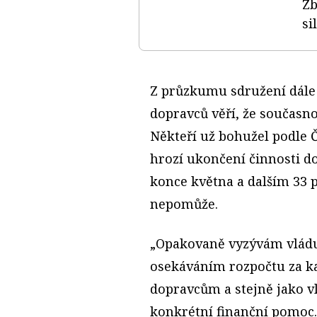
Zb
si
Z průzkumu sdružení dále 
dopravců věří, že současnou
Někteří už bohužel podle 
hrozí ukončení činnosti d
konce května a dalším 33 
nepomůže.
„Opakovaně vyzývám vládu
osekáváním rozpočtu za k
dopravcům a stejně jako v
konkrétní finanční pomoc.