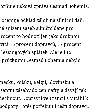
zorňuje tisková zpráva Česmad Bohemia.
 oceňuje odklad záloh na silniční daň,
né snížení sazeb silniční daně pro
 procent to hodnotí jen jako drobnou
vítá 16 procent dopravců, 17 procent
leasingových splátek. Ale je i 15
dle průzkumu Česmad Bohemia nebylo
Německu, Polsku, Belgii, Slovinsku a
zantní zásahy do cen nafty, a dávají tak
hnout. Dopravci ve Francii a v Itálii k
odpory. Totéž potřebují i čeští dopravci.