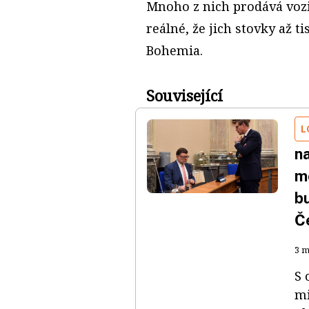
Mnoho z nich prodává vozid
reálné, že jich stovky až t
Bohemia.
Související
L
na
m
b
Č
3 m
S 
mi