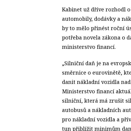
Kabinet už dříve rozhodl o
automobily, dodávky a nák
by to mělo přinést roční ú
potřeba novela zákona o da
ministerstvo financí.
„Silniční daň je na evrop
směrnice o eurovinětě, kt
danit nákladní vozidla nad
Ministerstvo financí aktu
silniční, která má zrušit 
autobusů a nákladních aut 
pro nákladní vozidla a pří
tun přiblížit minimům da