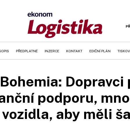
PŘ
SOPIS
PŘEDPLATNÉ
INZERCE
KONTAKT
EDIČNÍ PLÁN
TISKOV
ohemia: Dopravci 
anční podporu, mnozí
 vozidla, aby měli ša