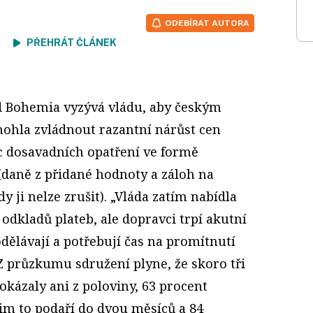
ODEBÍRAT AUTORA
ení
PŘEHRÁT ČLÁNEK
 Bohemia vyzývá vládu, aby českým
hla zvládnout razantní nárůst cen
c dosavadních opatření ve formě
(daně z přidané hodnoty a záloh na
dy ji nelze zrušit). „Vláda zatím nabídla
odkladů plateb, ale dopravci trpí akutní
dělávají a potřebují čas na promítnutí
Z průzkumu sdružení plyne, že skoro tři
dokázaly ani z poloviny, 63 procent
jim to podaří do dvou měsíců a 84