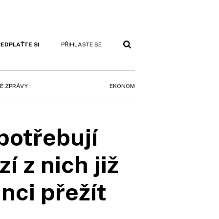
EDPLAŤTE SI
PŘIHLASTE SE
EKONOM
É ZPRÁVY
potřebují
 z nich již
nci přežít