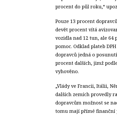
procent do půl roku,“ upo
Pouze 13 procent dopravců
devět procent vítá avizova
vozidla nad 12 tun, ale 64
pomoc. Odklad plateb DPH 
dopravců jedná o posunutí 
procent dalších, jimž po
vyhověno.
„Vlády ve Francii, Itálii, 
dalších zemích provedly ra
dopravcům možnost se nadec
tomu mají přímé finanční p