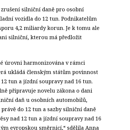
 zrušení silniční daně pro osobní
ladní vozidla do 12 tun. Podnikatelům
sporu 4,2 miliardy korun. Je k tomu ale
ni silniční, kterou má předložit
ské úrovni harmonizována v rámci
erá ukládá členským státům povinnost
 12 tun a jízdní soupravy nad 16 tun.
álně připravuje novelu zákona o dani
silniční daň u osobních automobilů,
právě do 12 tun a sazby silniční daně
věsy nad 12 tun a jízdní soupravy nad 16
ným evropskou směrnicí,“ sdělila Anna