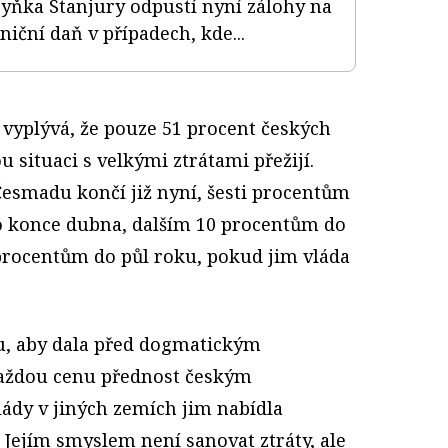
yňka Stanjury odpustí nyní zálohy na
lniční daň v případech, kde...
vyplývá, že pouze 51 procent českých
 situaci s velkými ztrátami přežijí.
Česmadu končí již nyní, šesti procentům
o konce dubna, dalším 10 procentům do
procentům do půl roku, pokud jim vláda
, aby dala před dogmatickým
aždou cenu přednost českým
lády v jiných zemích jim nabídla
 Jejím smyslem není sanovat ztráty, ale