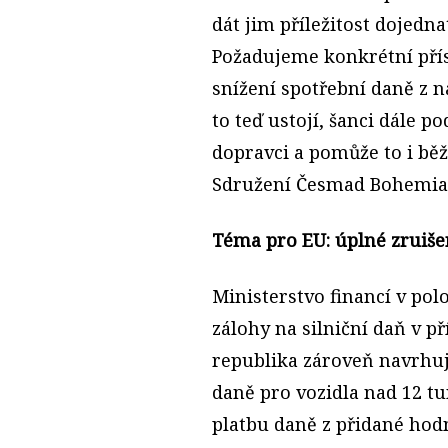
dát jim příležitost dojedna
Požadujeme konkrétní přís
snížení spotřební daně z na
to teď ustojí, šanci dále 
dopravci a pomůže to i bě
Sdružení Česmad Bohemia 
Téma pro EU: úplné zruišen
Ministerstvo financí v pol
zálohy na silniční daň v př
republika zároveň navrhuj
daně pro vozidla nad 12 tu
platbu daně z přidané hod