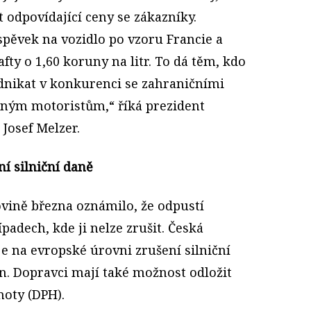
t odpovídající ceny se zákazníky.
pěvek na vozidlo po vzoru Francie a
fty o 1,60 koruny na litr. To dá těm, kdo
podnikat v konkurenci se zahraničními
žným motoristům,“ říká prezident
Josef Melzer.
í silniční daně
ovině března oznámilo, že odpustí
ípadech, kde ji nelze zrušit. Česká
e na evropské úrovni zrušení silniční
n. Dopravci mají také možnost odložit
noty (DPH).