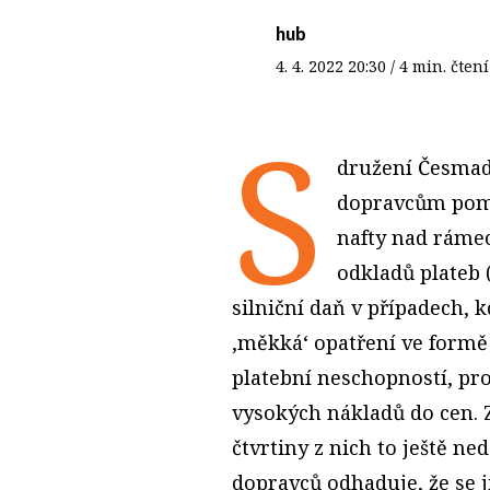
hub
4. 4. 2022
20:30
/ 4 min. čt
S
družení Česmad
dopravcům pomo
nafty nad ráme
odkladů plateb 
silniční daň v případech, k
,měkká‘ opatření ve formě 
platební neschopností, pro
vysokých nákladů do cen. 
čtvrtiny z nich to ještě ne
dopravců odhaduje, že se 