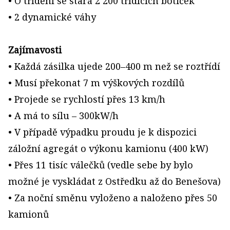
• O třídění se stará 2 200 třídících botiček
• 2 dynamické váhy
Zajímavosti
• Každá zásilka ujede 200–400 m než se roztřídí
• Musí překonat 7 m výškových rozdílů
• Projede se rychlostí přes 13 km/h
• A má to sílu – 300kW/h
• V případě výpadku proudu je k dispozici
záložní agregát o výkonu kamionu (400 kW)
• Přes 11 tisíc válečků (vedle sebe by bylo
možné je vyskládat z Ostředku až do Benešova)
• Za noční směnu vyloženo a naloženo přes 50
kamionů