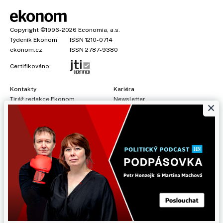
Copyright
©1996-2026
Economia, a.s.
Týdeník Ekonom
ISSN 1210-0714
ekonom.cz
ISSN 2787-9380
Certifikováno:
Kontakty
Kariéra
Tiráž redakce Ekonom
Newsletter
×
Předplatné
Všeobecné podmínky
Prohlášení o cookies
Nastavení soukromí
Ochrana osobních údajů
Inzerce
, obchodní garant:
Adéla Formáčková
,
+420 739 500 832
Jakékoliv užití obsahu, včetně převzetí článků, je bez souhlasu
Economia, a.s. zapovězeno. Bez souhlasu Economia, a.s. je
zapovězeno též rozmnožování obsahu pro účely automatizované
analýzy textů nebo dat podle ustanovení § 39c autorského zákona.