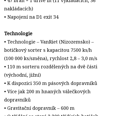
• 47 bran + 1 drive in (11 vykládacích, 36
nakládacích)
• Napojení na D1 exit 34
Technologie
• Technologie – VanRiet (Nizozemsko) –
botičkový sorter s kapacitou 7500 ks/h
(100 000 ks/směna), rychlost 2,8 – 3,0 m/s
• 110 m sorteru rozdělených na dvě části
(východní, jižní)
• K dispozici 350 m pásových dopravníků
• Více jak 200 m hnaných válečkových
dopravníků
• Gravitační dopravník – 600 m