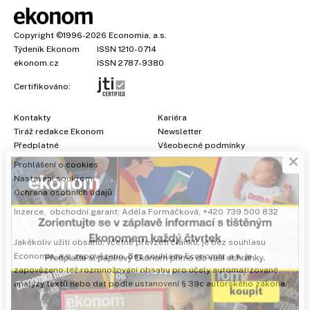
Copyright
©1996-2026
Economia, a.s.
Týdeník Ekonom
ISSN 1210-0714
ekonom.cz
ISSN 2787-9380
Certifikováno:
Kontakty
Kariéra
Tiráž redakce Ekonom
Newsletter
×
Předplatné
Všeobecné podmínky
Prohlášení o cookies
Nastavení soukromí
Ochrana osobních údajů
Inzerce
, obchodní garant:
Adéla Formáčková
,
+420 739 500 832
Jakékoliv užití obsahu, včetně převzetí článků, je bez souhlasu
Economia, a.s. zapovězeno. Bez souhlasu Economia, a.s. je
zapovězeno též rozmnožování obsahu pro účely automatizované
analýzy textů nebo dat podle ustanovení § 39c autorského zákona.