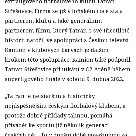
extraligového florbalového klubu Tatran
Střešovice. Firma se již v loňském roce stala
partnerem klubu a také generálním
partnerem filmu, který Tatran o své třicetileté
historii natočil ve spolupráci s Českou televizí.
Kamion v klubových barvách je dalším
krokem této spolupráce. Kamion také podpořil
Tatran Střešovice při utkání v O2 Aréně během
superligového finále v sobotu 9. dubna 2022.
„Tatran je nejstarším a historicky
nejúspěšnějším českým florbalový klubem, a
protože dobré příklady táhnou, pomáhá
přivádět ke sportu již několik generací
českých dětí. To v dnešní době považujeme za