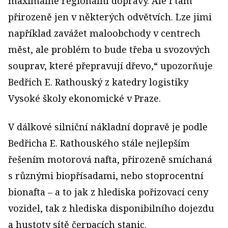
maximálně regionální dopravy. Ale i tam
přirozeně jen v některých odvětvích. Lze jimi
například zavážet maloobchody v centrech
měst, ale problém to bude třeba u svozových
souprav, které přepravují dřevo,“ upozorňuje
Bedřich E. Rathouský z katedry logistiky
Vysoké školy ekonomické v Praze.
V dálkové silniční nákladní dopravě je podle
Bedřicha E. Rathouského stále nejlepším
řešením motorová nafta, přirozeně smíchaná
s různými biopřísadami, nebo stoprocentní
bionafta – a to jak z hlediska pořizovací ceny
vozidel, tak z hlediska disponibilního dojezdu
a hustoty sítě čerpacích stanic.