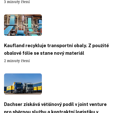
3 minuty čtení
Kaufland recykluje transportní obaly. Z použité
obalové fólie se stane nový materiál
2 minuty čtení
Dachser získává většinový podíl v joint venture
pro sběrnou službu a kontraktní logistiku v