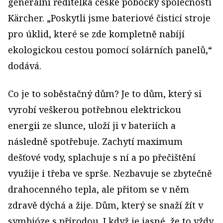
generální ředitelka české pobočky společnosti
Kärcher. „Poskytli jsme bateriové čisticí stroje
pro úklid, které se zde kompletně nabíjí
ekologickou cestou pomocí solárních panelů,“
dodává.
Co je to soběstačný dům? Je to dům, který si
vyrobí veškerou potřebnou elektrickou
energii ze slunce, uloží ji v bateriích a
následně spotřebuje. Zachytí maximum
dešťové vody, splachuje s ní a po přečištění
využije i třeba ve sprše. Nezbavuje se zbytečně
drahocenného tepla, ale přitom se v něm
zdravě dýchá a žije. Dům, který se snaží žít v
symbióze s přírodou. I když je jasné, že to vždy