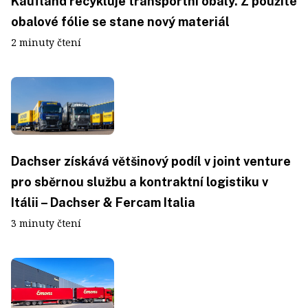
Kaufland recykluje transportní obaly. Z použité
obalové fólie se stane nový materiál
2 minuty čtení
Dachser získává většinový podíl v joint venture
pro sběrnou službu a kontraktní logistiku v
Itálii – Dachser & Fercam Italia
3 minuty čtení