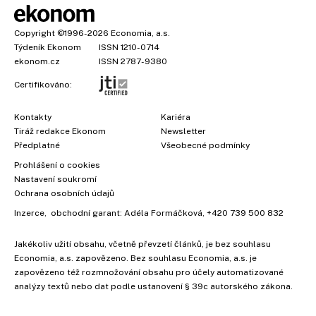
Copyright
©1996-2026
Economia, a.s.
Týdeník Ekonom
ISSN 1210-0714
ekonom.cz
ISSN 2787-9380
Certifikováno:
Kontakty
Kariéra
Tiráž redakce Ekonom
Newsletter
Předplatné
Všeobecné podmínky
×
Prohlášení o cookies
Nastavení soukromí
Ochrana osobních údajů
Inzerce
, obchodní garant:
Adéla Formáčková
,
+420 739 500 832
Jakékoliv užití obsahu, včetně převzetí článků, je bez souhlasu
Economia, a.s. zapovězeno. Bez souhlasu Economia, a.s. je
zapovězeno též rozmnožování obsahu pro účely automatizované
analýzy textů nebo dat podle ustanovení § 39c autorského zákona.