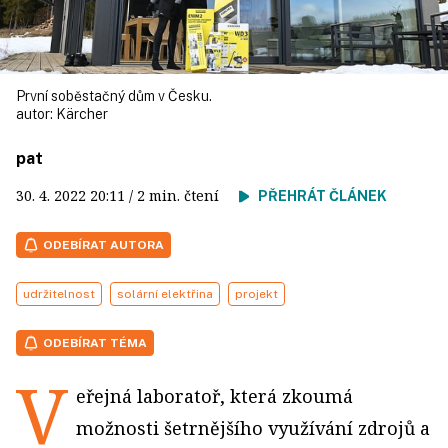
První soběstačný dům v Česku.
autor:
Kärcher
pat
30. 4. 2022
20:11
/ 2 min. čtení
PŘEHRÁT ČLÁNEK
ODEBÍRAT AUTORA
udržitelnost
solární elektřina
projekt
ODEBÍRAT TÉMA
V
eřejná laboratoř, která zkoumá
možnosti šetrnějšího využívání zdrojů a