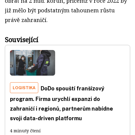
obrat na 2 mld. korun, přičemž v roce 2022 by
již mělo být podstatným tahounem růstu
právě zahraničí.
Související
LOGISTIKA
DoDo spouští franšízový
program. Firma urychlí expanzi do
zahraničí i regionů, partnerům nabídne
svoji data-driven platformu
4 minuty čtení