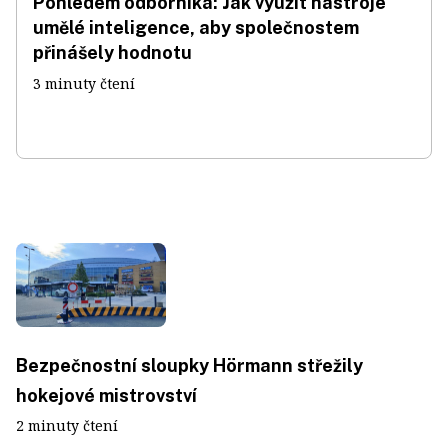
Pohledem odborníka: Jak využít nástroje
umělé inteligence, aby společnostem
přinášely hodnotu
3 minuty čtení
Bezpečnostní sloupky Hörmann střežily
hokejové mistrovství
2 minuty čtení