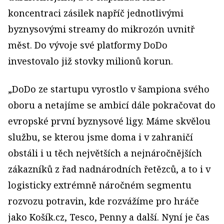
koncentraci zásilek napříč jednotlivými
byznysovými streamy do mikrozón uvnitř
měst. Do vývoje své platformy DoDo
investovalo již stovky milionů korun.
„DoDo ze startupu vyrostlo v šampiona svého
oboru a netajíme se ambicí dále pokračovat do
evropské první byznysové ligy. Máme skvělou
službu, se kterou jsme doma i v zahraničí
obstáli i u těch největších a nejnáročnějších
zákazníků z řad nadnárodních řetězců, a to i v
logisticky extrémně náročném segmentu
rozvozu potravin, kde rozvážíme pro hráče
jako Košík.cz, Tesco, Penny a další. Nyní je čas