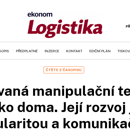
PŘ
SOPIS
PŘEDPLATNÉ
INZERCE
KONTAKT
EDIČNÍ PLÁN
TISKOV
ČTĚTE Z ČASOPISU
aná manipulační te
ko doma. Její rozvoj
laritou a komunika