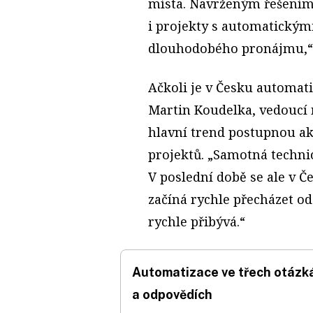
místa. Navrženým řešením 
i projekty s automatickým
dlouhodobého pronájmu,“ d
Ačkoli je v Česku automat
Martin Koudelka, vedoucí 
hlavní trend postupnou ak
projektů. „Samotná technick
V poslední době se ale v Č
začíná rychle přecházet od
rychle přibývá.“
Automatizace ve třech otázk
a odpovědích