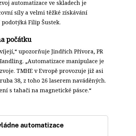
voj automatizace ve skladech je
vní síly a velmi těžké získávání
 podotýká Filip Šustek.
na počátku
íjejí,“ upozorňuje Jindřich Přívora, PR
Handling. „Automatizace manipulace je
voje. TMHE v Evropě provozuje již asi
hruba 38, z toho 26 laserem naváděných.
ení s tahači na magnetické pásce.“
vládne automatizace