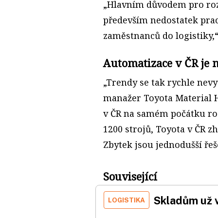
„Hlavním důvodem pro roz
především nedostatek praco
zaměstnanců do logistiky,“
Automatizace v ČR je 
„Trendy se tak rychle nevyv
manažer Toyota Material 
v ČR na samém počátku roz
1200 strojů, Toyota v ČR z
Zbytek jsou jednodušší řeš
Související
Skladům už 
LOGISTIKA