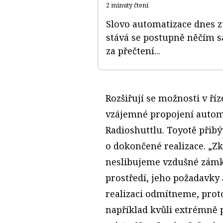
2 minuty čtení
Slovo automatizace dnes zt
stává se postupně něčím s
za přečtení...
Rozšiřují se možnosti v ří
vzájemné propojení autom
Radioshuttlu. Toyotě přibý
o dokončené realizace. „Z
neslibujeme vzdušné zámk
prostředí, jeho požadavky
realizaci odmítneme, pro
například kvůli extrémně