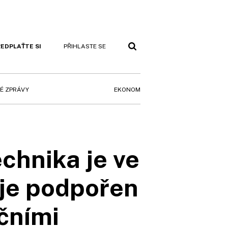
EDPLAŤTE SI
PŘIHLASTE SE
EKONOM
É ZPRÁVY
chnika je ve
 je podpořen
čními