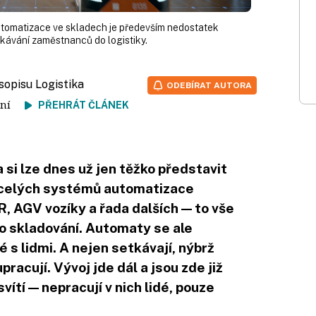
tomatizace ve skladech je především nedostatek
ískávání zaměstnanců do logistiky.
sopisu Logistika
ODEBÍRAT AUTORA
čtení
PŘEHRÁT ČLÁNEK
 si lze dnes už jen těžko představit
i celých systémů automatizace
, AGV vozíky a řada dalších — to vše
o skladování. Automaty se ale
 s lidmi. A nejen setkávají, nýbrž
racují. Vývoj jde dál a jsou zde již
vítí — nepracují v nich lidé, pouze