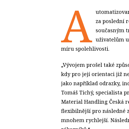
A
utomatizovan
za poslední 
současným tr
uživatelům u
míru spolehlivosti.
„Vývojem prošel také způs
kdy pro její orientaci již 
jako například odrazky, in
Tomáš Tichý, specialista p
Material Handling Česká re
flexibilnější pro následné 
mnohem rychlejší. Následn