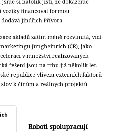
jsme si natolik jistí, že dokážeme
i vozíky financovat formou
odává Jindřich Přívora.
izace skladů zatím méně rozvinutá, vidí
marketingu Jungheinrich (ČR), jako
celeraci v množství realizovaných
á řešení jsou na trhu již několik let.
eské republice vlivem externích faktorů
 slov k činům a reálných projektů
ách
Roboti spolupracují