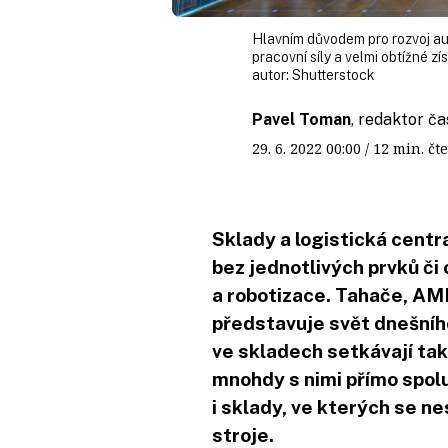
Hlavním důvodem pro rozvoj au
pracovní síly a velmi obtížné z
autor:
Shutterstock
Pavel Toman
, redaktor ča
29. 6. 2022
00:00
/ 12 min. 
Sklady a logistická centra
bez jednotlivých prvků č
a robotizace. Tahače, AMR
představuje svět dnešníh
ve skladech setkávají také
mnohdy s nimi přímo spolup
i sklady, ve kterých se nes
stroje.