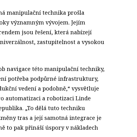
á manipulační technika prošla
roky významným vývojem. Jejím
endem jsou řešení, která nabízejí
niverzálnost, zastupitelnost a vysokou
ob navigace této manipulační techniky,
není potřeba podpůrné infrastruktury,
dukční vedení a podobně,“ vysvětluje
ro automatizaci a robotizaci Linde
publika. „To dělá tuto techniku
změny tras a její samotná integrace je
ě to pak přináší úspory v nákladech