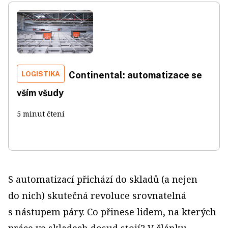
LOGISTIKA
Continental: automatizace se
vším všudy
5 minut čtení
S automatizací přichází do skladů (a nejen
do nich) skutečná revoluce srovnatelná
s nástupem páry. Co přinese lidem, na kterých
práce ve skladech dosud stojí? V článku