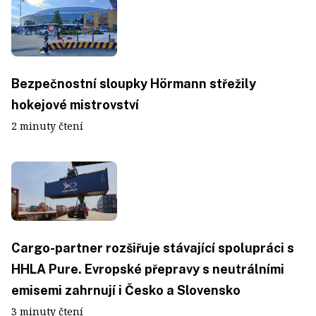
Bezpečnostní sloupky Hörmann střežily
hokejové mistrovství
2 minuty čtení
Cargo-partner rozšiřuje stávající spolupráci s
HHLA Pure. Evropské přepravy s neutrálními
emisemi zahrnují i Česko a Slovensko
3 minuty čtení