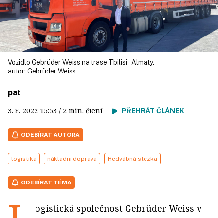
Vozidlo Gebrüder Weiss na trase Tbilisi – Almaty.
autor:
Gebrüder Weiss
pat
3. 8. 2022
15:53
/ 2 min. čtení
PŘEHRÁT ČLÁNEK
ODEBÍRAT AUTORA
logistika
nákladní doprava
Hedvábná stezka
ODEBÍRAT TÉMA
L
ogistická společnost Gebrüder Weiss v