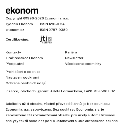
Copyright
©1996-2026
Economia, a.s.
Týdeník Ekonom
ISSN 1210-0714
ekonom.cz
ISSN 2787-9380
Certifikováno:
Kontakty
Kariéra
Tiráž redakce Ekonom
Newsletter
×
Předplatné
Všeobecné podmínky
Prohlášení o cookies
Nastavení soukromí
Ochrana osobních údajů
Vyzkoušejte Ekonom již za
Inzerce
, obchodní garant:
Adéla Formáčková
,
+420 739 500 832
39 kč za měsíc!
Jakékoliv užití obsahu, včetně převzetí článků, je bez souhlasu
Economia, a.s. zapovězeno. Bez souhlasu Economia, a.s. je
zapovězeno též rozmnožování obsahu pro účely automatizované
analýzy textů nebo dat podle ustanovení § 39c autorského zákona.
Koupit