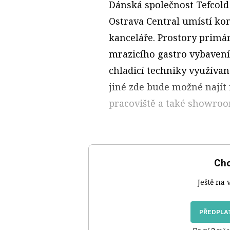
Dánská společnost Tefcold
Ostrava Central umístí kom
kanceláře. Prostory primá
mrazicího gastro vybavení
chladicí techniky využívan
jiné zde bude možné najít 
pracoviště a také showro
Chc
Ještě na 
PŘEDPLAT