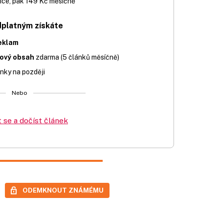
íce, pak 149 Kč měsíčně
dplatným získáte
eklam
iový obsah
zdarma (5 článků měsíčně)
nky na později
Nebo
t se a dočíst článek
ODEMKNOUT ZNÁMÉMU