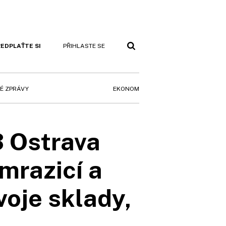
EDPLAŤTE SI
PŘIHLASTE SE
EKONOM
É ZPRÁVY
3 Ostrava
 mrazicí a
voje sklady,