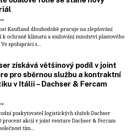
iál
ení
ost Kaufland dlouhodobě pracuje na zlepšování
í k ochraně klimatu a snižování množství plastového
Ve spolupráci s...
er získává většinový podíl v joint
re pro sběrnou službu a kontraktní
tiku v Itálii – Dachser & Fercam
ení
odní poskytovatel logistických služeb Dachser
0 procent akcií v joint venture Dachser & Fercam
polečnost tím...