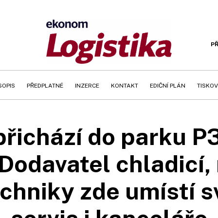
PŘ
SOPIS
PŘEDPLATNÉ
INZERCE
KONTAKT
EDIČNÍ PLÁN
TISKOV
přichází do parku P
Dodavatel chladicí,
chniky zde umístí s