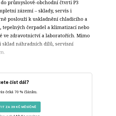
 do průmyslově-obchodní čtvrti P3
pletní zázemí – sklady, servis i
rně poslouží k uskladnění chladicího a
, tepelných čerpadel a klimatizací nebo
é ve zdravotnictví a laboratořích. Mimo
i sklad náhradních dílů, servisní
om.
ete číst dál?
vás čeká 70 % článku.
IT ZA 39 KČ MĚSÍČNĚ