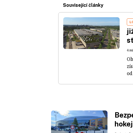
Související články
L
j
s
4 m
Ob
zí
od
Bezpe
hokej