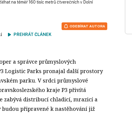
léhat na téměř 160 tisíc metrů čtverečních v Dolní
ODEBÍRAT AUTORA
tení
PŘEHRÁT ČLÁNEK
loper a správce průmyslových
3 Logistic Parks pronajal další prostory
avském parku. V srdci průmyslové
ravskoslezského kraje P3 přivítá
e zabývá distribucí chladicí, mrazicí a
y budou připravené k nastěhování již