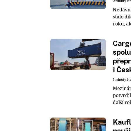
2 minuty čt
Nedávné
stalo dí
roku, al
Cargo
spolu
přepr
i Čes
3 minuty čt
Mezinár
potvrdil
další ro
Kaufl
použi