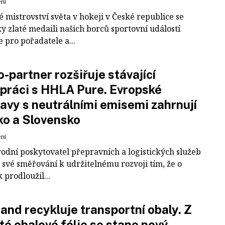
ení
 mistrovství světa v hokeji v České republice se
ky zlaté medaili našich borců sportovní událostí
e pro pořadatele a...
-partner rozšiřuje stávající
práci s HHLA Pure. Evropské
avy s neutrálními emisemi zahrnují
ko a Slovensko
ení
odní poskytovatel přepravních a logistických služeb
 své směřování k udržitelnému rozvoji tím, že o
k prodloužil...
and recykluje transportní obaly. Z
té obalové fólie se stane nový