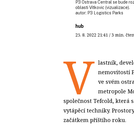
P3 Ostrava Central se bude roz
oblasti Vítkovic (vizualizace).
autor:
P3 Logistics Parks
hub
25. 8. 2022
21:41
/ 3 min. č
V
lastník, deve
nemovitostí P
ve svém ostr
metropole Mo
společnost Tefcold, která s
vytápěcí techniky. Prostor
začátkem příštího roku.