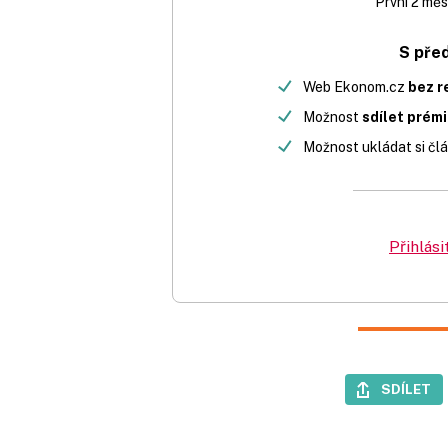
První 2 měs
S pře
Web Ekonom.cz
bez r
Možnost
sdílet prém
Možnost ukládat si člá
Přihlási
SDÍLET