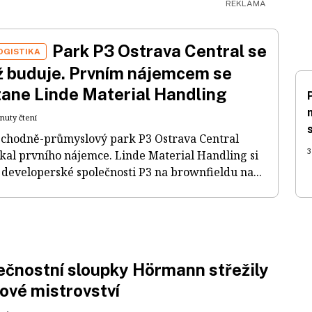
Park P3 Ostrava Central se
OGISTIKA
iž buduje. Prvním nájemcem se
tane Linde Material Handling
inuty čtení
chodně-průmyslový park P3 Ostrava Central
3
skal prvního nájemce. Linde Material Handling si
 developerské společnosti P3 na brownfieldu na...
čnostní sloupky Hörmann střežily
ové mistrovství