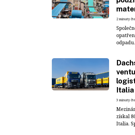
mater
2 minuty čt
Společn
opatřen
odpadu. 
Dachs
ventu
logis
Italia
3 minuty čt
Mezinár
získal 8
Italia. S