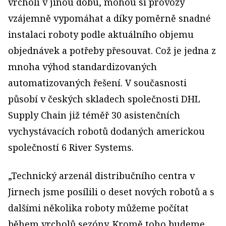
vrcholí v jinou dobu, mohou si provozy
vzájemně vypomáhat a díky poměrně snadné
instalaci roboty podle aktuálního objemu
objednávek a potřeby přesouvat. Což je jedna z
mnoha výhod standardizovaných
automatizovaných řešení. V současnosti
působí v českých skladech společnosti DHL
Supply Chain již téměř 30 asistenčních
vychystávacích robotů dodaných americkou
společností 6 River Systems.
„Technický arzenál distribučního centra v
Jirnech jsme posílili o deset nových robotů a s
dalšími několika roboty můžeme počítat
během vrcholů sezóny. Kromě toho budeme