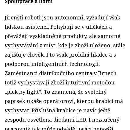
Spolupráce s lidmi
Jirenští roboti jsou autonomní, vyžadují však
lidskou asistenci. Pohybují se v uličkách a
převážejí vyskladněné produkty, ale samotné
vychystávání z míst, kde je zboží uloženo, stále
zajišťuje člověk. I to však probíhá hladce a s
podporou inteligentních technologií.
Zaměstnanci distribučního centra v Jirnech
totiž vychystávají zboží intuitivní metodou
„pick by light“. To znamená, že světelný
paprsek ukáže operátorovi, kterou krabici má
vychystat. Příslušná krabice je navíc ještě
zespodu osvětlena diodami LED. I nezaučený
pracovník tak může odvádět práci nejvyšší