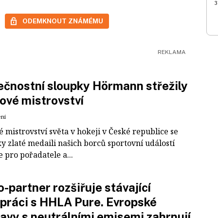
3
ODEMKNOUT ZNÁMÉMU
čnostní sloupky Hörmann střežily
ové mistrovství
ení
 mistrovství světa v hokeji v České republice se
ky zlaté medaili našich borců sportovní událostí
e pro pořadatele a...
-partner rozšiřuje stávající
práci s HHLA Pure. Evropské
avy s neutrálními emisemi zahrnují