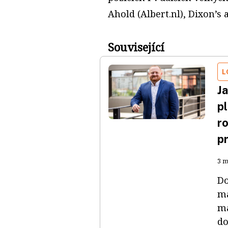
Ahold (Albert.nl), Dixon’s 
Související
L
Ja
p
r
pr
3 m
Do
ma
ma
do