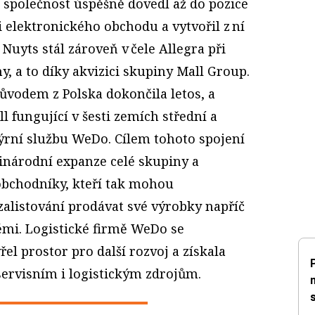
o společnost úspěšně dovedl až do pozice
i elektronického obchodu a vytvořil z ní
. Nuyts stál zároveň v čele Allegra při
, a to díky akvizici skupiny Mall Group.
vodem z Polska dokončila letos, a
l fungující v šesti zemích střední a
rýrní službu WeDo. Cílem tohoto spojení
národní expanze celé skupiny a
 obchodníky, kteří tak mohou
zalistování prodávat své výrobky napříč
mi. Logistické firmě WeDo se
el prostor pro další rozvoj a získala
servisním i logistickým zdrojům.