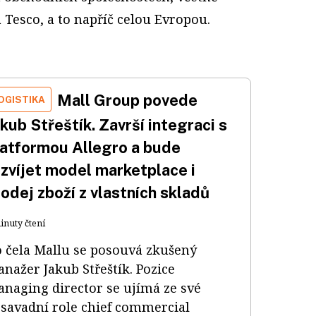
a Tesco, a to napříč celou Evropou.
Mall Group povede
OGISTIKA
kub Střeštík. Završí integraci s
latformou Allegro a bude
ozvíjet model marketplace i
odej zboží z vlastních skladů
inuty čtení
 čela Mallu se posouvá zkušený
nažer Jakub Střeštík. Pozice
naging director se ujímá ze své
savadní role chief commercial