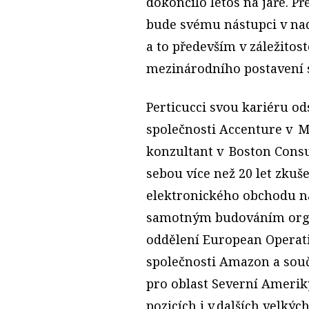
dokončilo letos na jaře. P
bude svému nástupci v nad
a to především v záležitos
mezinárodního postavení s
Perticucci svou kariéru od
společnosti Accenture v Mi
konzultant v Boston Cons
sebou více než 20 let zku
elektronického obchodu na
samotným budováním organ
oddělení European Operat
společnosti Amazon a souča
pro oblast Severní Amerik
pozicích i v dalších velký