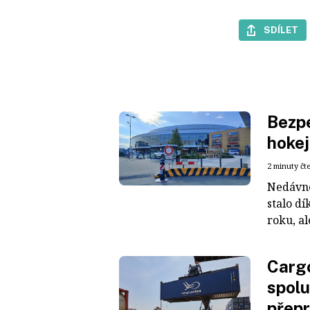
SDÍLET
Bezpe
hokej
2 minuty čt
Nedávné
stalo dí
roku, al
Cargo
spolu
přepr