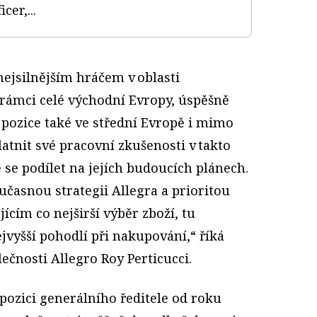
icer,...
 nejsilnějším hráčem v oblasti
rámci celé východní Evropy, úspěšně
 pozice také ve střední Evropě i mimo
platnit své pracovní zkušenosti v takto
 se podílet na jejích budoucích plánech.
časnou strategii Allegra a prioritou
jícím co nejširší výběr zboží, tu
jvyšší pohodlí při nakupování,“ říká
lečnosti Allegro Roy Perticucci.
pozici generálního ředitele od roku