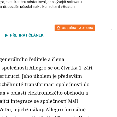
ra, svou kariéru odstartoval jako vývojář softwaru
áně, později působil i jako konzultant vBoston
ODEBÍRAT AUTORA
ení
PŘEHRÁT ČLÁNEK
enerálního ředitele a člena
společnosti Allegro se od čtvrtka 1. září
Perticucci. Jeho úkolem je především
ozběhnuté transformaci společnosti do
a v oblasti elektronického obchodu a
ící integrace se společností Mall
eDo, jejichž nákup Allegro formálně