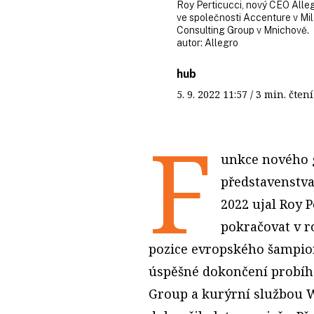
Roy Perticucci, nový CEO Alleg
ve společnosti Accenture v Mil
Consulting Group v Mnichově.
autor:
Allegro
hub
5. 9. 2022
11:57
/ 3 min. čt
F
unkce nového g
představenstva 
2022 ujal Roy 
pokračovat v r
pozice evropského šampion
úspěšné dokončení probíhaj
Group a kurýrní službou W