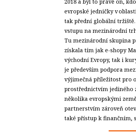
2018 a byl to právě on, kd
evropské jedničky v oblast
tak přední globální tržiště
vstupu na mezinárodní trhy
Tu mezinárodní skupina pů
získala tím jak e-shopy Mal
východní Evropy, tak i ku
je především podpora mezi
výjimečná příležitost pro
prostřednictvím jediného 
několika evropskými země
partnerstvím zároveň otevř
také přístup k finančním, 