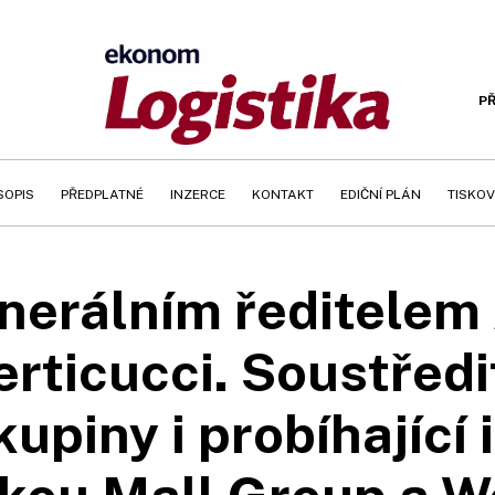
PŘ
SOPIS
PŘEDPLATNÉ
INZERCE
KONTAKT
EDIČNÍ PLÁN
TISKOV
erálním ředitelem 
erticucci. Soustředi
upiny i probíhající 