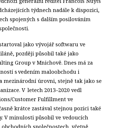
ředchozí generální ředitel Francois Nuyts
cházejících týdnech nadále k dispozici,
tech spojených s dalším posilováním
polečnosti.
startoval jako vývojář softwaru ve
láně, později působil také jako
ulting Group v Mnichově. Dnes má za
šeností s vedením maloobchodu i
 mezinárodní úrovni, stejně tak jako se
izace. V letech 2013–2020 vedl
ions/Customer Fulfillment ve
sně krátce zastával stejnou pozici také
y. V minulosti působil ve vedoucích
ch obchodních společnostech, včetně