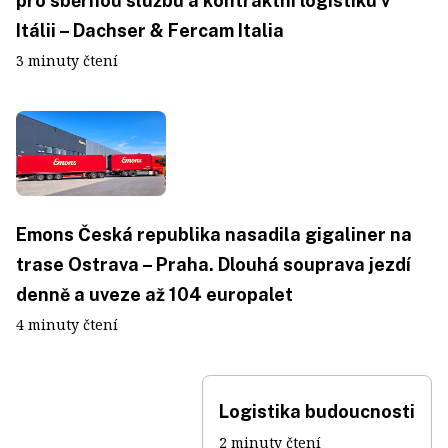
pro sběrnou službu a kontraktní logistiku v
Itálii – Dachser & Fercam Italia
3 minuty čtení
Emons Česká republika nasadila gigaliner na
trase Ostrava – Praha. Dlouhá souprava jezdí
denně a uveze až 104 europalet
4 minuty čtení
Logistika budoucnosti
2 minuty čtení