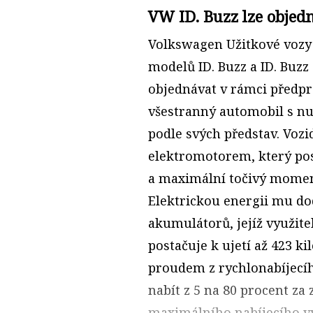
VW ID. Buzz lze objed
Volkswagen Užitkové vozy
modelů ID. Buzz a ID. Buz
objednávat v rámci předpr
všestranný automobil s n
podle svých představ. Voz
elektromotorem, který pos
a maximální točivý momen
Elektrickou energii mu do
akumulátorů, jejíž využit
postačuje k ujetí až 423 k
proudem z rychlonabíjecíh
nabít z 5 na 80 procent za
maximálního nabíjecího v