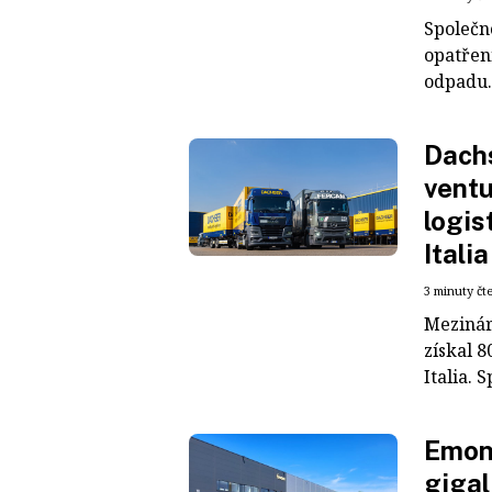
Společn
opatřen
odpadu. 
Dachs
ventu
logis
Italia
3 minuty čt
Mezinár
získal 8
Italia. S
Emons
gigal