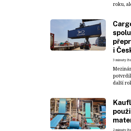
roku, al
Cargo
spolu
přepr
i Čes
3 minuty čt
Mezinár
potvrdil
další ro
Kaufl
použi
mater
2 minuty čt