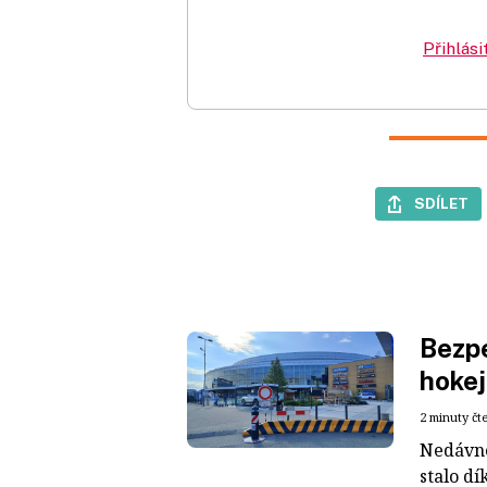
Přihlási
SDÍLET
Bezpe
hokej
2 minuty čt
Nedávné
stalo dí