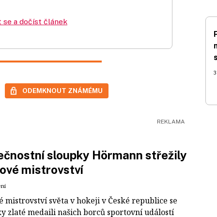
t se a dočíst článek
3
ODEMKNOUT ZNÁMÉMU
čnostní sloupky Hörmann střežily
ové mistrovství
ení
 mistrovství světa v hokeji v České republice se
ky zlaté medaili našich borců sportovní událostí