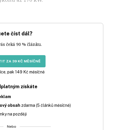
ete číst dál?
vás čeká 90 % článku.
IT ZA 39 KČ MĚSÍČNĚ
íce, pak 149 Kč měsíčně
dplatným získáte
eklam
iový obsah
zdarma (5 článků měsíčně)
nky na později
Nebo