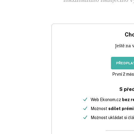
Chc
Ještě na 
PŘEDPLAT
První 2 měs
S pře
Web Ekonom.cz
bez r
Možnost
sdílet prém
Možnost ukládat si člá