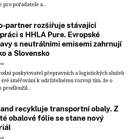
e pro pořadatele a...
-partner rozšiřuje stávající
práci s HHLA Pure. Evropské
avy s neutrálními emisemi zahrnují
ko a Slovensko
ení
odní poskytovatel přepravních a logistických služeb
 své směřování k udržitelnému rozvoji tím, že o
k prodloužil...
and recykluje transportní obaly. Z
té obalové fólie se stane nový
iál
ení