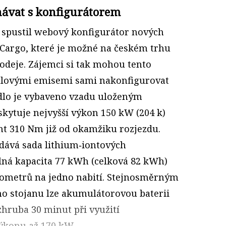
návat s konfigurátorem
 spustil webový konfigurátor nových
z Cargo, které je možné na českém trhu
odeje. Zájemci si tak mohou tento
ulovými emisemi sami nakonfigurovat
idlo je vybaveno vzadu uloženým
kytuje nejvyšší výkon 150 kW (204 k)
t 310 Nm již od okamžiku rozjezdu.
dává sada lithium‑iontových
elná kapacita 77 kWh (celková 82 kWh)
ilometrů na jedno nabití. Stejnosměrným
o stojanu lze akumulátorovou baterii
 zhruba 30 minut při využití
ýkonu až 170 kW.