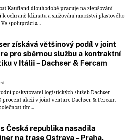
ost Kaufland dlouhodobě pracuje na zlepšování
í k ochraně klimatu a snižování množství plastového
Ve spolupráci s...
er získává většinový podíl v joint
re pro sběrnou službu a kontraktní
tiku v Itálii – Dachser & Fercam
ení
odní poskytovatel logistických služeb Dachser
0 procent akcií v joint venture Dachser & Fercam
polečnost tím...
 Česká republika nasadila
iner na trase Ostrava – Praha.