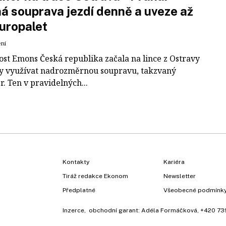
á souprava jezdí denně a uveze až
uropalet
ení
ost Emons Česká republika začala na lince z Ostravy
y využívat nadrozměrnou soupravu, takzvaný
r. Ten v pravidelných...
Kontakty
Kariéra
Tiráž redakce Ekonom
Newsletter
Předplatné
Všeobecné podmínk
Inzerce
, obchodní garant:
Adéla Formáčková
,
+420 73