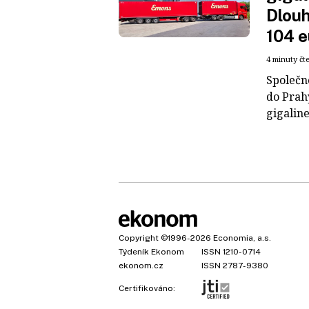
Dlouh
104 e
4 minuty čt
Společn
do Prah
gigaline
Copyright
©1996-2026
Economia, a.s.
Týdeník Ekonom
ISSN 1210-0714
ekonom.cz
ISSN 2787-9380
Certifikováno: