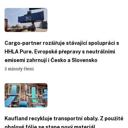
Cargo-partner rozšiřuje stávající spolupráci s
HHLA Pure. Evropské přepravy s neutrálními
emisemi zahrnují i Česko a Slovensko
3 minuty čtení
Kaufland recykluje transportní obaly. Z použité
obalové fólie se stane nový materiál