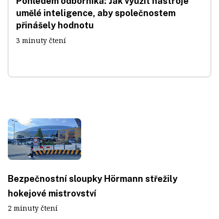
Pohledem odborníka: Jak využít nástroje
umělé inteligence, aby společnostem
přinášely hodnotu
3 minuty čtení
Bezpečnostní sloupky Hörmann střežily
hokejové mistrovství
2 minuty čtení