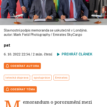
Slavnostní podpis memoranda se uskutečnil v Londýně.
autor:
Mark Field Photography / Emirates SkyCargo
pat
6. 10. 2022
22:54
/ 2 min. čtení
PŘEHRÁT ČLÁNEK
ODEBÍRAT AUTORA
letecká doprava
spolupráce
Emirates
ODEBÍRAT TÉMA
M
emorandum o porozumění mezi