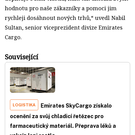
hodnotu pro naše zákazníky a pomoci jim
rychleji dosáhnout nových trhů,“ uvedl Nabil
Sultan, senior viceprezident divize Emirates
Cargo.
Související
LOGISTIKA
Emirates SkyCargo získalo
ocenění za svůj chladicí řetězec pro
farmaceutický materiál. Přeprava léků a