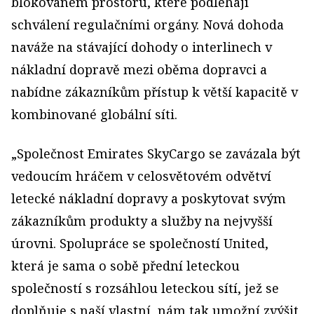
blokovaném prostoru, které podléhají
schválení regulačními orgány. Nová dohoda
naváže na stávající dohody o interlinech v
nákladní dopravě mezi oběma dopravci a
nabídne zákazníkům přístup k větší kapacitě v
kombinované globální síti.
„Společnost Emirates SkyCargo se zavázala být
vedoucím hráčem v celosvětovém odvětví
letecké nákladní dopravy a poskytovat svým
zákazníkům produkty a služby na nejvyšší
úrovni. Spolupráce se společností United,
která je sama o sobě přední leteckou
společností s rozsáhlou leteckou sítí, jež se
doplňuje s naší vlastní, nám tak umožní zvýšit