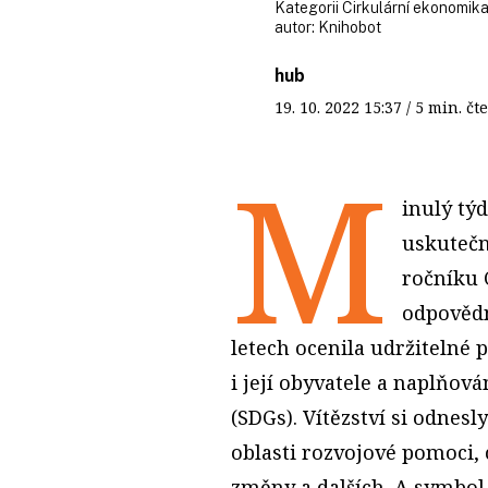
Kategorii Cirkulární ekonomika
autor:
Knihobot
hub
19. 10. 2022
15:37
/ 5 min. 
M
inulý tý
uskutečn
ročníku 
odpovědn
letech ocenila udržitelné p
i její obyvatele a naplňov
(SDGs). Vítězství si odnes
oblasti rozvojové pomoci,
změny a dalších. A symbol