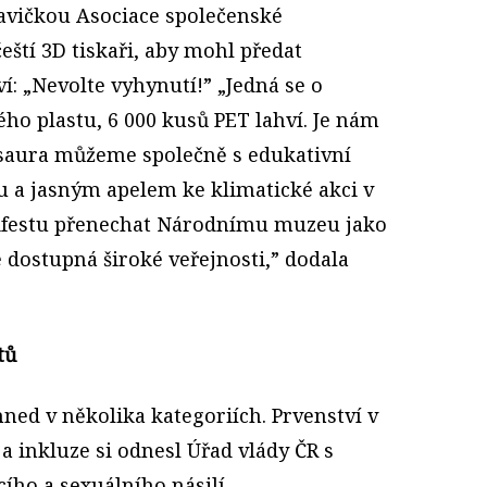
hlavičkou Asociace společenské
eští 3D tiskaři, aby mohl předat
ví: „Nevolte vyhynutí!” „Jedná se o
ého plastu, 6 000 kusů PET lahví. Je nám
eosaura můžeme společně s edukativní
 a jasným apelem ke klimatické akci v
ifestu přenechat Národnímu muzeu jako
e dostupná široké veřejnosti,” dodala
tů
hned v několika kategoriích. Prvenství v
 a inkluze si odnesl Úřad vlády ČR s
ho a sexuálního násilí.