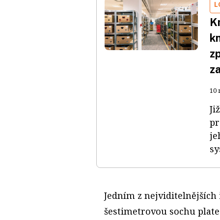
L
K
k
z
z
10 
Ji
pr
je
sy
Jedním z nejviditelnějších
šestimetrovou sochu plate