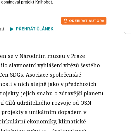
 dominoval projekt Knihobot.
ODEBÍRAT AUTORA
čtení
PŘEHRÁT ČLÁNEK
den se v Národním muzeu v Praze
ilo slavnostní vyhlášení vítězů šestého
Cen SDGs. Asociace společenské
osti v nich stejně jako v předchozích
rojekty, jejich snahu o zdravější planetu
ání Cílů udržitelného rozvoje od OSN
ly projekty s unikátním dopadem v
 cirkulární ekonomiky, klimatické
 letošního ročníku – šestimetrový