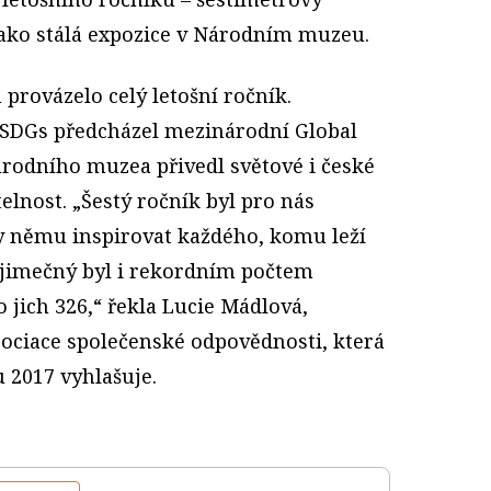
 jako stálá expozice v Národním muzeu.
provázelo celý letošní ročník.
 SDGs předcházel mezinárodní Global
rodního muzea přivedl světové i české
elnost. „Šestý ročník byl pro nás
ky němu inspirovat každého, komu leží
výjimečný byl i rekordním počtem
o jich 326,“ řekla Lucie Mádlová,
sociace společenské odpovědnosti, která
 2017 vyhlašuje.