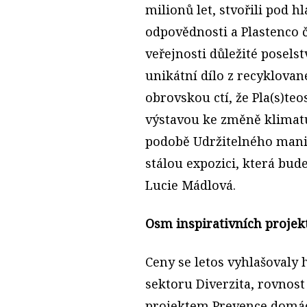
milionů let, stvořili pod 
odpovědnosti a Plastenco č
veřejnosti důležité poselst
unikátní dílo z recyklovan
obrovskou ctí, že Pla(s)t
výstavou ke změně klimatu
podobě Udržitelného man
stálou expozici, která bud
Lucie Mádlová.
Osm inspirativních projek
Ceny se letos vyhlašovaly 
sektoru Diverzita, rovnost
projektem Prevence domácí