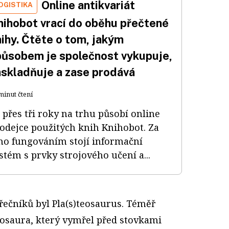
Online antikvariát
OGISTIKA
nihobot vrací do oběhu přečtené
nihy. Čtěte o tom, jakým
působem je společnost vykupuje,
askladňuje a zase prodává
minut čtení
ž přes tři roky na trhu působí online
odejce použitých knih Knihobot. Za
ho fungováním stojí informační
stém s prvky strojového učení a...
 řečníků byl Pla(s)teosaurus. Téměř
osaura, který vymřel před stovkami