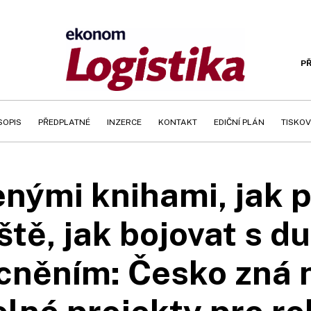
PŘ
SOPIS
PŘEDPLATNÉ
INZERCE
KONTAKT
EDIČNÍ PLÁN
TISKOV
enými knihami, jak p
ště, jak bojovat s d
něním: Česko zná n