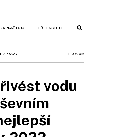
EDPLAŤTE SI
PŘIHLASTE SE
EKONOM
É ZPRÁVY
řivést vodu
uševním
ejlepší