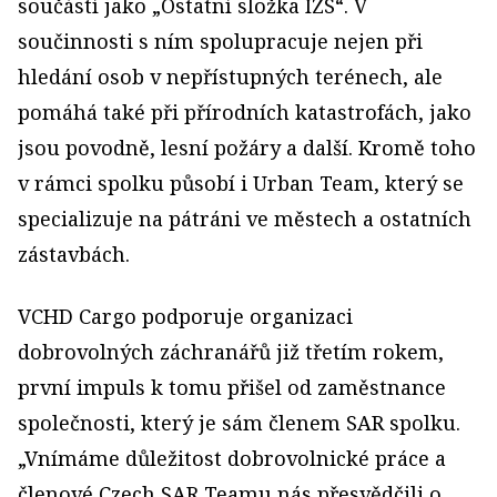
součástí jako „Ostatní složka IZS“. V
součinnosti s ním spolupracuje nejen při
hledání osob v nepřístupných terénech, ale
pomáhá také při přírodních katastrofách, jako
jsou povodně, lesní požáry a další. Kromě toho
v rámci spolku působí i Urban Team, který se
specializuje na pátráni ve městech a ostatních
zástavbách.
VCHD Cargo podporuje organizaci
dobrovolných záchranářů již třetím rokem,
první impuls k tomu přišel od zaměstnance
společnosti, který je sám členem SAR spolku.
„Vnímáme důležitost dobrovolnické práce a
členové Czech SAR Teamu nás přesvědčili o