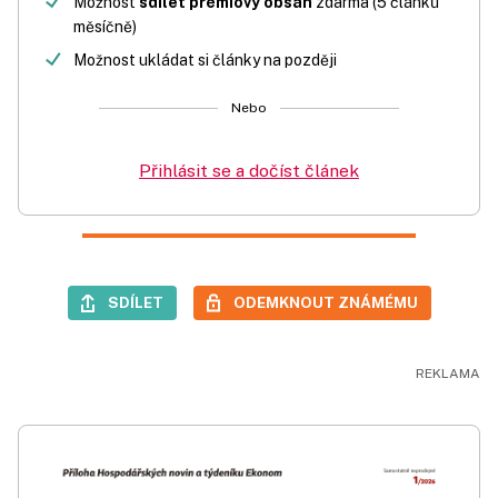
Možnost
sdílet prémiový obsah
zdarma (5 článků
měsíčně)
Možnost ukládat si články na později
Nebo
Přihlásit se a dočíst článek
SDÍLET
ODEMKNOUT ZNÁMÉMU