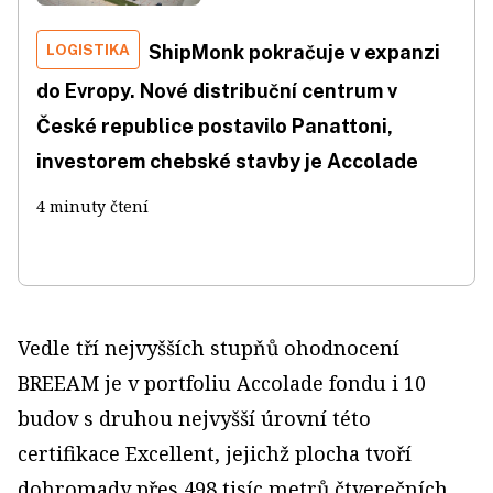
LOGISTIKA
ShipMonk pokračuje v expanzi
do Evropy. Nové distribuční centrum v
České republice postavilo Panattoni,
investorem chebské stavby je Accolade
4 minuty čtení
Vedle tří nejvyšších stupňů ohodnocení
BREEAM je v portfoliu Accolade fondu i 10
budov s druhou nejvyšší úrovní této
certifikace Excellent, jejichž plocha tvoří
dohromady přes 498 tisíc metrů čtverečních.