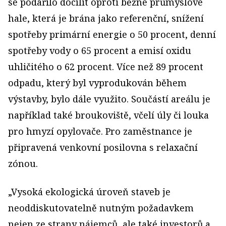
se podařilo docílit oproti běžné průmyslové
hale, která je brána jako referenční, snížení
spotřeby primární energie o 50 procent, denní
spotřeby vody o 65 procent a emisí oxidu
uhličitého o 62 procent. Více než 89 procent
odpadu, který byl vyprodukován během
výstavby, bylo dále využito. Součástí areálu je
například také broukoviště, včelí úly či louka
pro hmyzí opylovače. Pro zaměstnance je
připravená venkovní posilovna s relaxační
zónou.
„Vysoká ekologická úroveň staveb je
neoddiskutovatelně nutným požadavkem
nejen ze strany nájemců, ale také investorů a