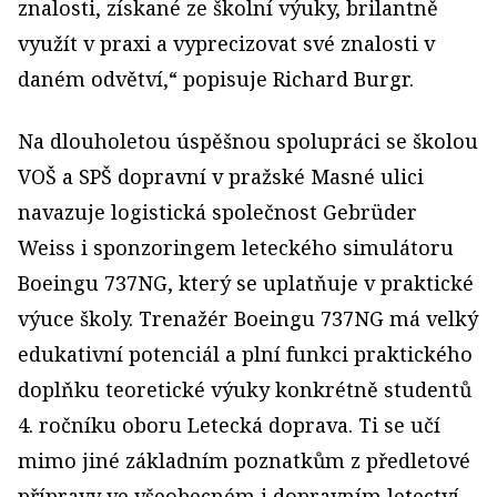
znalosti, získané ze školní výuky, brilantně
využít v praxi a vyprecizovat své znalosti v
daném odvětví,“ popisuje Richard Burgr.
Na dlouholetou úspěšnou spolupráci se školou
VOŠ a SPŠ dopravní v pražské Masné ulici
navazuje logistická společnost Gebrüder
Weiss i sponzoringem leteckého simulátoru
Boeingu 737NG, který se uplatňuje v praktické
výuce školy. Trenažér Boeingu 737NG má velký
edukativní potenciál a plní funkci praktického
doplňku teoretické výuky konkrétně studentů
4. ročníku oboru Letecká doprava. Ti se učí
mimo jiné základním poznatkům z předletové
přípravy ve všeobecném i dopravním letectví,