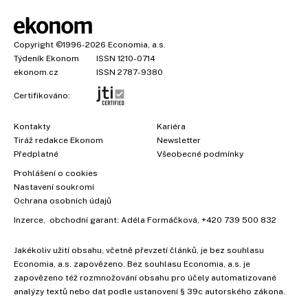
Copyright
©1996-2026
Economia, a.s.
Týdeník Ekonom
ISSN 1210-0714
ekonom.cz
ISSN 2787-9380
Certifikováno:
Kontakty
Kariéra
Tiráž redakce Ekonom
Newsletter
×
Předplatné
Všeobecné podmínky
Prohlášení o cookies
Nastavení soukromí
Ochrana osobních údajů
Inzerce
, obchodní garant:
Adéla Formáčková
,
+420 739 500 832
Jakékoliv užití obsahu, včetně převzetí článků, je bez souhlasu
Economia, a.s. zapovězeno. Bez souhlasu Economia, a.s. je
zapovězeno též rozmnožování obsahu pro účely automatizované
analýzy textů nebo dat podle ustanovení § 39c autorského zákona.