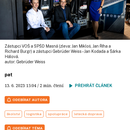
Zástupci VOŠ a SPŠD Masná (zleva: Jan Mikloš, Jan Říha a
Richard Burgr) a zástupci Gebrüder Weiss – Jan Kodada a Šárka
Hálová.
autor:
Gebrüder Weiss
pat
13. 6. 2023
15:04
/ 2 min. čtení
PŘEHRÁT ČLÁNEK
ODEBÍRAT AUTORA
školství
logistika
spolupráce
letecká doprava
ODEBÍRAT TÉMA