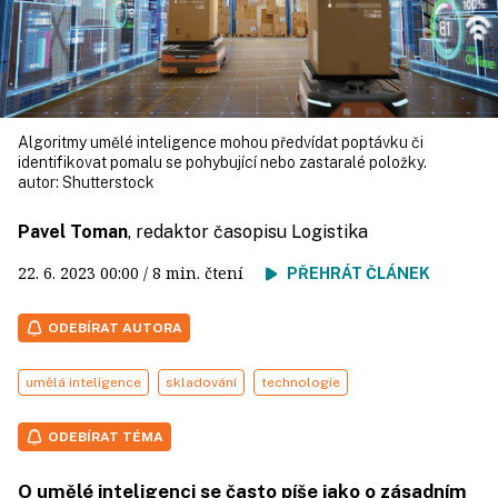
Algoritmy umělé inteligence mohou předvídat poptávku či
identifikovat pomalu se pohybující nebo zastaralé položky.
autor:
Shutterstock
Pavel Toman
, redaktor časopisu Logistika
22. 6. 2023
00:00
/ 8 min. čtení
PŘEHRÁT ČLÁNEK
ODEBÍRAT AUTORA
umělá inteligence
skladování
technologie
ODEBÍRAT TÉMA
O umělé inteligenci se často píše jako o zásadním