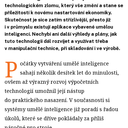
technologickém zlomu, který vše změní a stane se
příležitostí k novému nastartování ekonomiky.
Skutečnost je sice zatím střízlivější, přesto již
i v průmyslu existují aplikace vybavené umělou
inteligencí. Nechybí ani další výhledy a plány, jak
tuto technologii dál rozvíjet a využívat třeba
v manipulační technice, při skladování i ve výrobě.
P
očátky vytváření umělé inteligence
sahají několik desítek let do minulosti,
ovšem až výrazný rozvoj výpočetních
technologií umožnil její nástup
do praktického nasazení. V současnosti si
systémy umělé inteligence již poradí s řadou
úkolů, které se dříve pokládaly za příliš
náročné pro stroje.