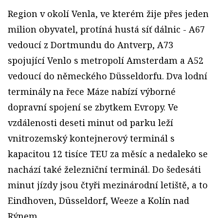
Region v okolí Venla, ve kterém žije přes jeden
milion obyvatel, protíná hustá síť dálnic - A67
vedoucí z Dortmundu do Antverp, A73
spojující Venlo s metropolí Amsterdam a A52
vedoucí do německého Düsseldorfu. Dva lodní
terminály na řece Máze nabízí výborné
dopravní spojení se zbytkem Evropy. Ve
vzdálenosti deseti minut od parku leží
vnitrozemský kontejnerový terminál s
kapacitou 12 tisíce TEU za měsíc a nedaleko se
nachází také železniční terminál. Do šedesáti
minut jízdy jsou čtyři mezinárodní letiště, a to
Eindhoven, Düsseldorf, Weeze a Kolín nad
Rýnem.