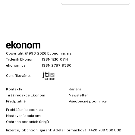
Copyright
©1996-2026
Economia, a.s.
Týdeník Ekonom
ISSN 1210-0714
ekonom.cz
ISSN 2787-9380
Certifikováno:
Kontakty
Kariéra
Tiráž redakce Ekonom
Newsletter
×
Předplatné
Všeobecné podmínky
Prohlášení o cookies
Nastavení soukromí
Ochrana osobních údajů
Vyzkoušejte Ekonom již za
Inzerce
, obchodní garant:
Adéla Formáčková
,
+420 739 500 832
39 kč za měsíc!