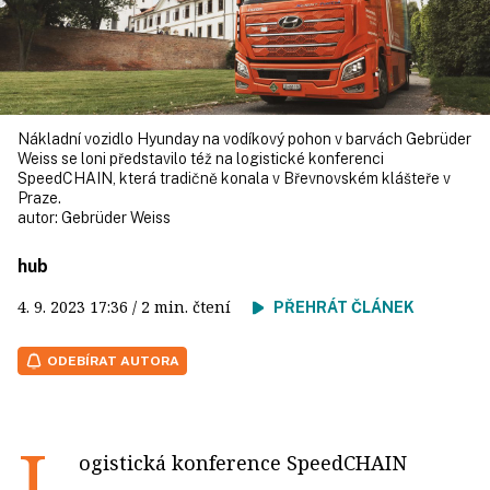
Nákladní vozidlo Hyunday na vodíkový pohon v barvách Gebrüder
Weiss se loni představilo též na logistické konferenci
SpeedCHAIN, která tradičně konala v Břevnovském klášteře v
Praze.
autor:
Gebrüder Weiss
hub
4. 9. 2023
17:36
/ 2 min. čtení
PŘEHRÁT ČLÁNEK
ODEBÍRAT AUTORA
L
ogistická konference SpeedCHAIN