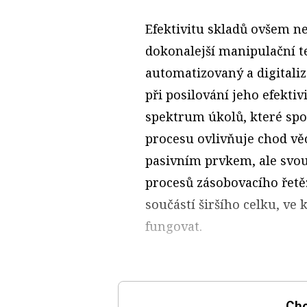
Efektivitu skladů ovšem ne
dokonalejší manipulační te
automatizovaný a digitali
při posilování jeho efektiv
spektrum úkolů, které sp
procesu ovlivňuje chod věc
pasivním prvkem, ale svou 
procesů zásobovacího řetěz
součástí širšího celku, ve 
fungovat.
Chc