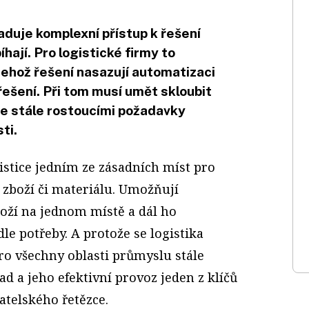
aduje komplexní přístup k řešení
hají. Pro logistické firmy to
 jehož řešení nasazují automatizaci
ešení. Při tom musí umět skloubit
se stále rostoucími požadavky
ti.
gistice jedním ze zásadních míst pro
 zboží či materiálu. Umožňují
oží na jednom místě a dál ho
le potřeby. A protože se logistika
ro všechny oblasti průmyslu stále
lad a jeho efektivní provoz jeden z klíčů
telského řetězce.