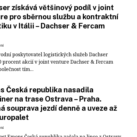
er získává většinový podíl v joint
re pro sběrnou službu a kontraktní
tiku v Itálii – Dachser & Fercam
ení
odní poskytovatel logistických služeb Dachser
0 procent akcií v joint venture Dachser & Fercam
polečnost tím...
 Česká republika nasadila
iner na trase Ostrava – Praha.
á souprava jezdí denně a uveze až
uropalet
ení
ost Emons Česká republika začala na lince z Ostravy