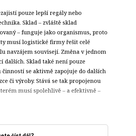
zajistí pouze lepší regály nebo
chnika. Sklad – zvláště sklad
zovaný – funguje jako organismus, proto
ity musí logistické firmy řešit celé
olu navzájem souvisejí. Změna v jednom
í dalších. Sklad také není pouze
činností se aktivně zapojuje do dalších
ce či výroby. Stává se tak propojenou
kterém musí spolehlivě – a efektivně –
ete číst dál?