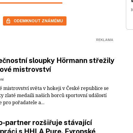
3
ODEMKNOUT ZNÁMÉMU
čnostní sloupky Hörmann střežily
ové mistrovství
ení
 mistrovství světa v hokeji v České republice se
ky zlaté medaili našich borců sportovní událostí
e pro pořadatele a...
-partner rozšiřuje stávající
práci s HHLA Pure. Evropské