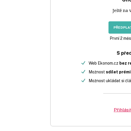
Ještě na 
PŘEDPLAT
První 2 měs
S pře
Web Ekonom.cz
bez r
Možnost
sdílet prém
Možnost ukládat si člá
Přihlási