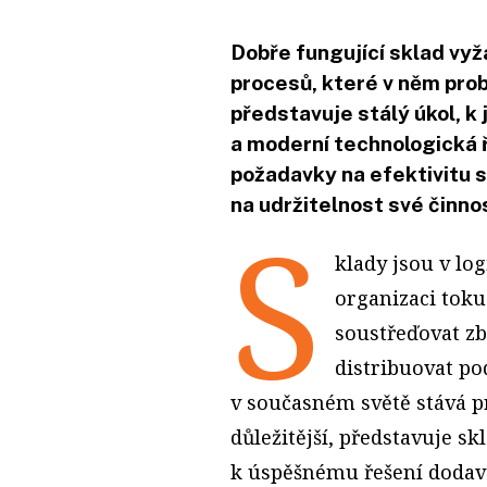
Dobře fungující sklad vyž
procesů, které v něm probí
představuje stálý úkol, k
a moderní technologická ř
požadavky na efektivitu 
na udržitelnost své činnos
S
klady jsou v lo
organizaci toku
soustřeďovat zb
distribuovat pod
v současném světě stává p
důležitější, představuje sk
k úspěšnému řešení dodava