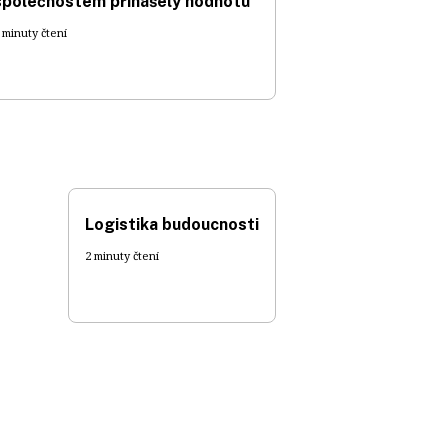
společnostem přinášely hodnotu
 minuty čtení
Logistika budoucnosti
2 minuty čtení