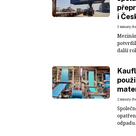
přepr
i Čes
3 minuty čt
Mezinár
potvrdil
další ro
Kaufl
použi
mater
2 minuty čt
Společn
opatřen
odpadu. 