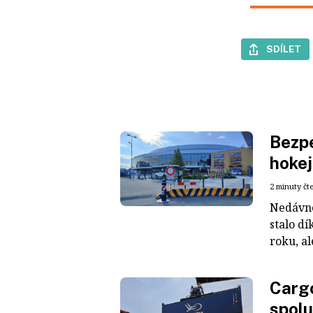
SDÍLET
Bezpe
hokej
2 minuty čt
Nedávné
stalo dí
roku, al
Cargo
spolu