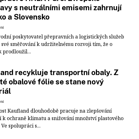
avy s neutrálními emisemi zahrnují
ko a Slovensko
ení
odní poskytovatel přepravních a logistických služeb
 své směřování k udržitelnému rozvoji tím, že o
k prodloužil...
and recykluje transportní obaly. Z
té obalové fólie se stane nový
iál
ení
ost Kaufland dlouhodobě pracuje na zlepšování
í k ochraně klimatu a snižování množství plastového
Ve spolupráci s...