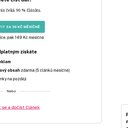
vás čeká 90 % článku.
IT ZA 39 KČ MĚSÍČNĚ
íce, pak 149 Kč měsíčně
dplatným získáte
eklam
iový obsah
zdarma (5 článků měsíčně)
nky na později
Nebo
t se a dočíst článek