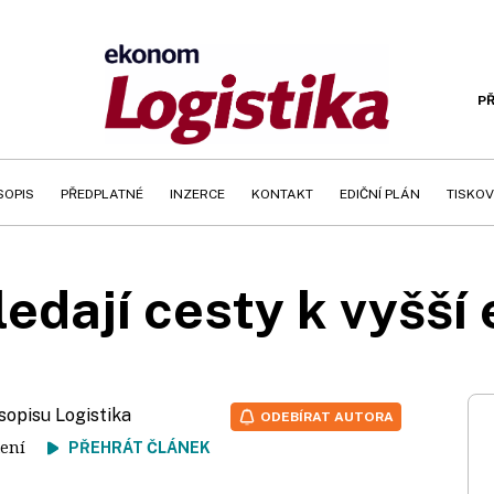
PŘ
SOPIS
PŘEDPLATNÉ
INZERCE
KONTAKT
EDIČNÍ PLÁN
TISKOV
edají cesty k vyšší 
sopisu Logistika
ODEBÍRAT AUTORA
 čtení
PŘEHRÁT ČLÁNEK