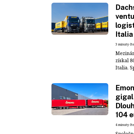
Dachs
ventu
logis
Italia
3 minuty čt
Mezinár
získal 8
Italia. S
Emons
gigal
Dlouh
104 e
4 minuty čt
Společn