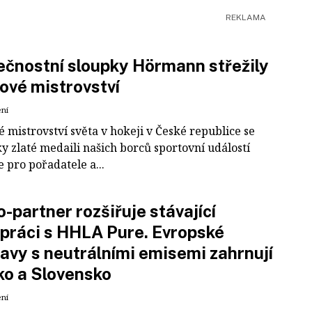
čnostní sloupky Hörmann střežily
ové mistrovství
ení
 mistrovství světa v hokeji v České republice se
ky zlaté medaili našich borců sportovní událostí
e pro pořadatele a...
-partner rozšiřuje stávající
práci s HHLA Pure. Evropské
avy s neutrálními emisemi zahrnují
ko a Slovensko
ení