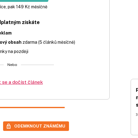
íce, pak 149 Kč měsíčně
dplatným získáte
eklam
iový obsah
zdarma (5 článků měsíčně)
nky na později
Nebo
t se a dočíst článek
3
ODEMKNOUT ZNÁMÉMU