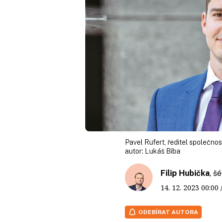
Pavel Rufert, ředitel společno
autor:
Lukáš Bíba
Filip Hubička
, š
14. 12. 2023
00:00
ODEBÍRAT AUTORA