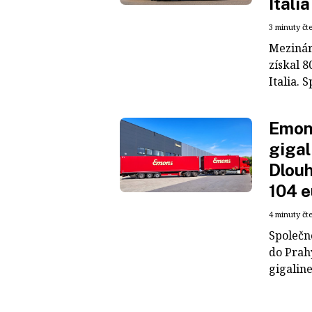
Italia
3 minuty čt
Mezinár
získal 8
Italia. S
Emons
gigal
Dlouh
104 e
4 minuty čt
Společn
do Prah
gigaline