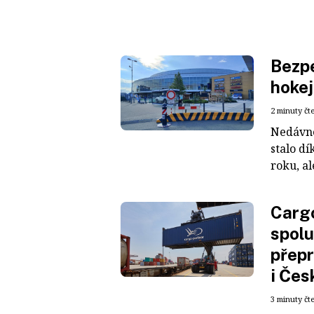
Bezpe
hokej
2 minuty čt
Nedávné
stalo dí
roku, al
Cargo
spolu
přepr
i Čes
3 minuty čt