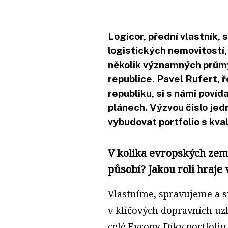
Logicor, přední vlastník,
logistických nemovitostí,
několik významných průmy
republice. Pavel Rufert, 
republiku, si s námi povíd
plánech. Výzvou číslo jed
vybudovat portfolio s kva
V kolika evropských zemí
působí? Jakou roli hraje 
Vlastníme, spravujeme a s
v klíčových dopravních uzl
celé Evropy. Díky portfoli