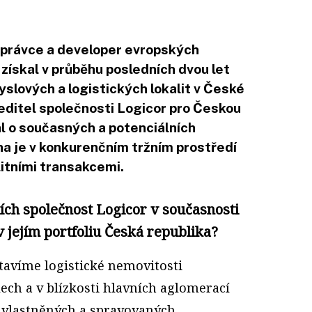
 správce a developer evropských
 získal v průběhu posledních dvou let
slových a logistických lokalit v České
ředitel společnosti Logicor pro Českou
al o současných a potenciálních
na je v konkurenčním tržním prostředí
litními transakcemi.
ch společnost Logicor v současnosti
v jejím portfoliu Česká republika?
tavíme logistické nemovitosti
ech a v blízkosti hlavních aglomerací
u vlastněných a spravovaných