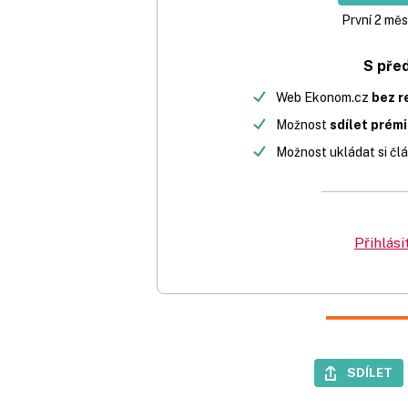
První 2 měs
S pře
Web Ekonom.cz
bez r
Možnost
sdílet prém
Možnost ukládat si člá
Přihlási
SDÍLET