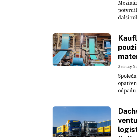
Mezinár
potvrdil
další ro
Kaufl
použi
mater
2 minuty čt
Společn
opatřen
odpadu. 
Dachs
ventu
logis