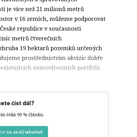
stí je více než 21 milionů metrů
rostor v 16 zemích, můžeme podporovat
 České republice v současnosti
tisíc metrů čtverečních
 zhruba 19 hektarů pozemků určených
budujeme prostřednictvím akvizic dobře
xistujících nemovitostních portfolií.
ete číst dál?
vás čeká 90 % článku.
IT ZA 39 KČ MĚSÍČNĚ