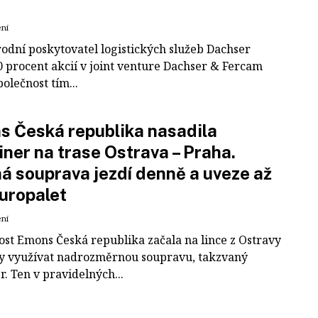
ení
odní poskytovatel logistických služeb Dachser
0 procent akcií v joint venture Dachser & Fercam
polečnost tím...
 Česká republika nasadila
iner na trase Ostrava – Praha.
á souprava jezdí denně a uveze až
uropalet
ení
ost Emons Česká republika začala na lince z Ostravy
y využívat nadrozměrnou soupravu, takzvaný
r. Ten v pravidelných...