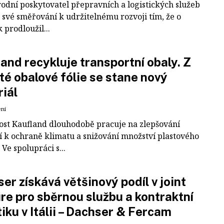
odní poskytovatel přepravních a logistických služeb
 své směřování k udržitelnému rozvoji tím, že o
k prodloužil...
and recykluje transportní obaly. Z
té obalové fólie se stane nový
iál
ení
ost Kaufland dlouhodobě pracuje na zlepšování
í k ochraně klimatu a snižování množství plastového
Ve spolupráci s...
er získává většinový podíl v joint
re pro sběrnou službu a kontraktní
tiku v Itálii – Dachser & Fercam