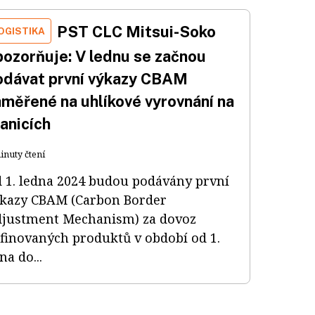
PST CLC Mitsui-Soko
OGISTIKA
pozorňuje: V lednu se začnou
odávat první výkazy CBAM
aměřené na uhlíkové vyrovnání na
anicích
inuty čtení
 1. ledna 2024 budou podávány první
kazy CBAM (Carbon Border
justment Mechanism) za dovoz
finovaných produktů v období od 1.
jna do...