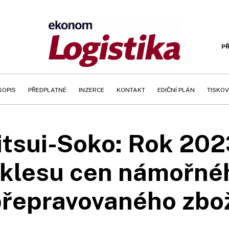
PŘ
SOPIS
PŘEDPLATNÉ
INZERCE
KONTAKT
EDIČNÍ PLÁN
TISKOV
tsui-Soko: Rok 2023
klesu cen námořné
řepravovaného zbo