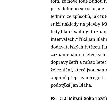
tom, že nové lodě budou n
pravidelného servisu, ale 
Jedním ze způsobů, jak tuto
sníží náklady na plavby. M
tedy blank sailing, to zna
intervalech,“ říká Jan Bl
dodavatelských řetězců. Ja
zaznamenán i u leteckých p
dopravy šetří a místo lete
železniční, které jsou sa
objemů přeprav neregistr
podotýká Jan Bláha.
PST CLC Mitsui-Soko rozšíři