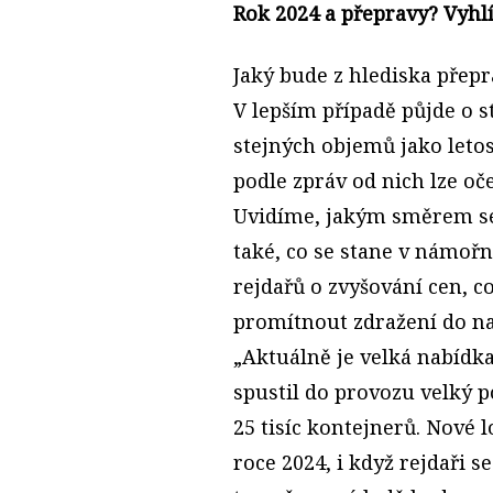
Rok 2024 a přepravy? Vyhlí
Jaký bude z hlediska přepr
V lepším případě půjde o s
stejných objemů jako leto
podle zpráv od nich lze oč
Uvidíme, jakým směrem se
také, co se stane v námo
rejdařů o zvyšování cen, 
promítnout zdražení do naš
„Aktuálně je velká nabídka
spustil do provozu velký 
25 tisíc kontejnerů. Nové 
roce 2024, i když rejdaři s