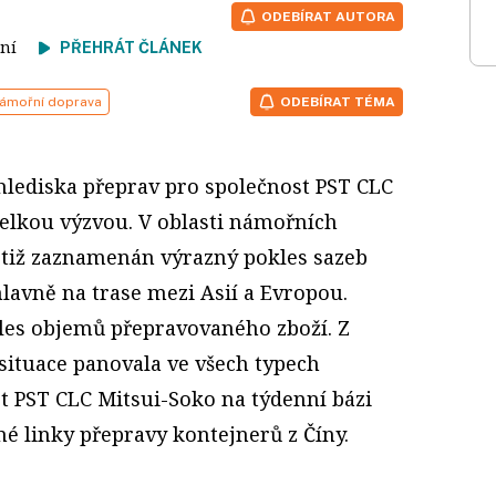
ODEBÍRAT AUTORA
čtení
PŘEHRÁT ČLÁNEK
ámořní doprava
ODEBÍRAT TÉMA
 hlediska přeprav pro společnost PST CLC
elkou výzvou. V oblasti námořních
otiž zaznamenán výrazný pokles sazeb
avně na trase mezi Asií a Evropou.
kles objemů přepravovaného zboží. Z
ituace panovala ve všech typech
st PST CLC Mitsui-Soko na týdenní bázi
né linky přepravy kontejnerů z Číny.