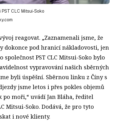
ti PST CLC Mitsui-Soko
ky.com
vývoj reagovat. „Zaznamenali jsme, že
vy dokonce pod hranicí nákladovosti, jen
Pro společnost PST CLC Mitsui-Soko bylo
ravidelnost vypravování našich sběrných
sme byli úspěšní. Sběrnou linku z Číny s
jezdy jsme letos i přes pokles objemů
k po moři,“ uvádí Jan Bláha, ředitel
C Mitsui-Soko. Dodává, že pro tyto
skat i nové klienty.