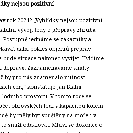
dky nejsou pozitivní
av rok 2024? „Vyhlídky nejsou pozitivní.
tabilní vývoj, tedy o přepravy zhruba
s. Postupně jednáme se zákazníky a
ekávat další pokles objemů přeprav.
 bude situace nakonec vyvíjet. Uvidíme
řní dopravě. Zaznamenáváme snahy
což by pro nás znamenalo nutnost
ich cen,“ konstatuje Jan Bláha.
 lodního prostoru. V tomto roce se
počet obrovských lodí s kapacitou kolem
lodě by měly být spuštěny na moře i v
e to snaží oddalovat. Mluví se dokonce o