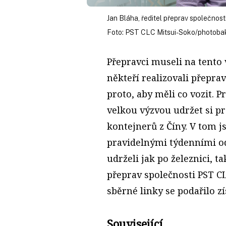
Jan Bláha, ředitel přeprav společnos
Foto: PST CLC Mitsui-Soko/photoba
Přepravci museli na tento 
někteří realizovali přepra
proto, aby měli co vozit. 
velkou výzvou udržet si p
kontejnerů z Číny. V tom j
pravidelnými týdenními od
udrželi jak po železnici, ta
přeprav společnosti PST CL
sběrné linky se podařilo zí
Související