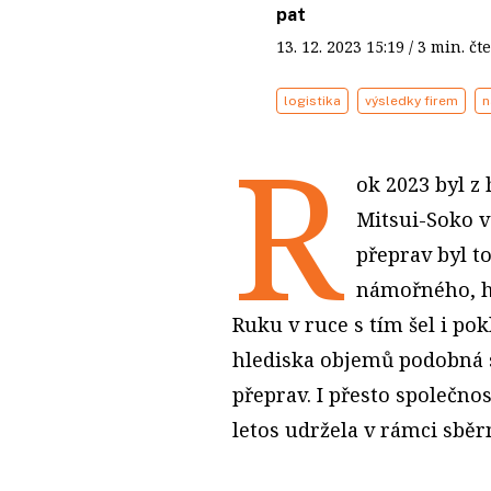
pat
13. 12. 2023
15:19
/ 3 min. 
logistika
výsledky firem
n
R
ok 2023 byl z
Mitsui-Soko v
přeprav byl t
námořného, hl
Ruku v ruce s tím šel i po
hlediska objemů podobná s
přeprav. I přesto společno
letos udržela v rámci sběr