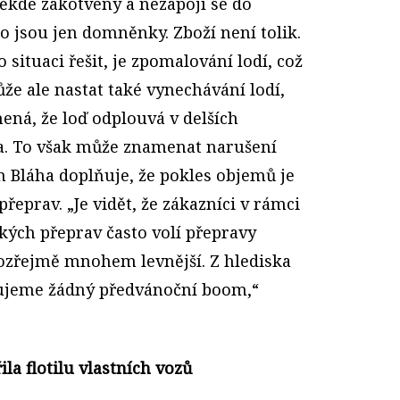
ěkde zakotveny a nezapojí se do
to jsou jen domněnky. Zboží není tolik.
 situaci řešit, je zpomalování lodí, což
ůže ale nastat také vynechávání lodí,
mená, že loď odplouvá v delších
áha. To však může znamenat narušení
n Bláha doplňuje, že pokles objemů je
řeprav. „Je vidět, že zákazníci v rámci
ckých přeprav často volí přepravy
mozřejmě mnohem levnější. Z hlediska
ujeme žádný předvánoční boom,“
la flotilu vlastních vozů