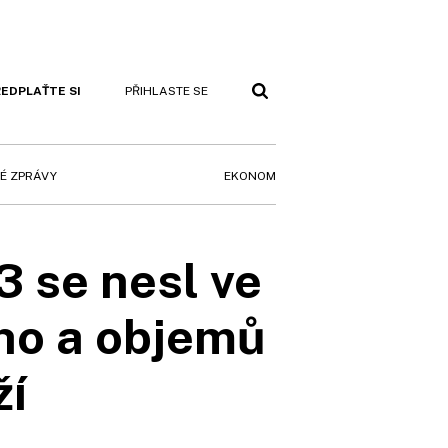
EDPLAŤTE SI
PŘIHLASTE SE
EKONOM
É ZPRÁVY
 se nesl ve
ho a objemů
ží